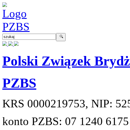
Polski Związek Bryd
PZBS
KRS
0000219753
, NIP:
52
konto PZBS:
07 1240 6175