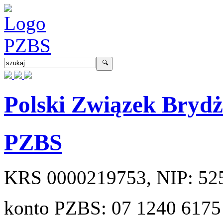
Polski Związek Bryd
PZBS
KRS
0000219753
, NIP:
52
konto PZBS:
07 1240 6175