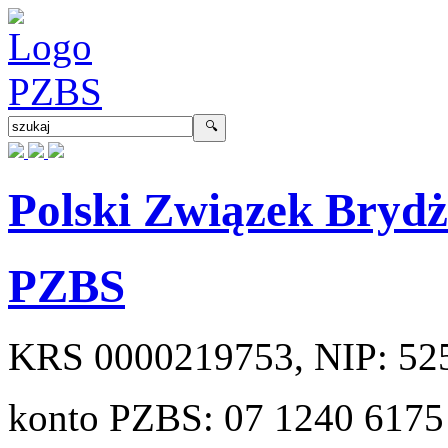
Polski Związek Bryd
PZBS
KRS
0000219753
, NIP:
52
konto PZBS:
07 1240 6175