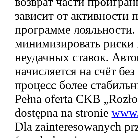
возврат части проигран
зависит от активности п
программе лояльности.
минимизировать риски 
неудачных ставок. Авто
начисляется на счёт без
процесс более стабиль
Pełna oferta CKB „Rozło
dostępna na stronie
www.
Dla zainteresowanych pr