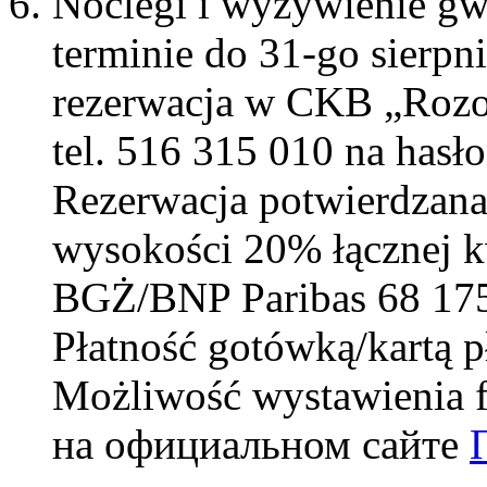
Noclegi i wyżywienie gw
terminie do 31-go sierpni
rezerwacja w CKB „Rozo
tel. 516 315 010 na hasł
Rezerwacja potwierdzana
wysokości 20% łącznej 
BGŻ/BNP Paribas 68 175
Płatność gotówką/kartą p
Możliwość wystawienia 
на официальном сайте