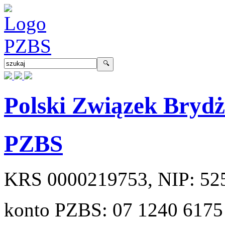
Polski Związek Bryd
PZBS
KRS
0000219753
, NIP:
52
konto PZBS:
07 1240 6175