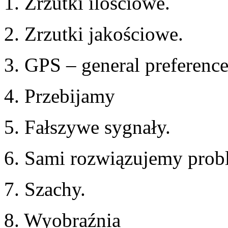
1. Zrzutki ilościowe.
2. Zrzutki jakościowe.
3. GPS – general preference 
4. Przebijamy
5. Fałszywe sygnały.
6. Sami rozwiązujemy prob
7. Szachy.
8. Wyobraźnia