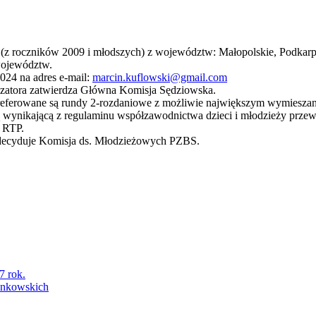
oczników 2009 i młodszych) z województw: Małopolskie, Podkarpacki
województw.
2024 na adres e-mail:
marcin.kuflowski@gmail.com
atora zatwierdza Główna Komisja Sędziowska.
eferowane są rundy 2-rozdaniowe z możliwie największym wymieszan
wynikającą z regulaminu współzawodnictwa dzieci i młodzieży przewi
 RTP.
 decyduje Komisja ds. Młodzieżowych PZBS.
7 rok.
łonkowskich