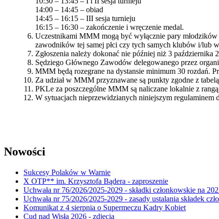
10:30 – 13:45 – I i II sesja turnieju
14:00 – 14:45 – obiad
14:45 – 16:15 – III sesja turnieju
16:15 – 16:30 – zakończenie i wręczenie medal.
Uczestnikami MMM mogą być wyłącznie pary młodzików (z r
zawodników tej samej płci czy tych samych klubów i/lub 
Zgłoszenia należy dokonać nie później niż 3 października 
Sędziego Głównego Zawodów delegowanego przez organiz
MMM będą rozegrane na dystansie minimum 30 rozdań. Pr
Za udział w MMM przyznawane są punkty zgodne z tabelą 
PKLe za poszczególne MMM są naliczane lokalnie z rangą
W sytuacjach nieprzewidzianych niniejszym regulaminem
Nowości
Sukcesy Polaków w Warnie
X OTP** im. Krzysztofa Bądera - zaproszenie
Uchwała nr 76/2026/2025-2029 - składki członkowskie na 202
Uchwała nr 75/2026/2025-2029 - zasady ustalania składek cz
Komunikat z 4 sierpnia o Supermeczu Kadry Kobiet
Cud nad Wisłą 2026 - zdjęcia