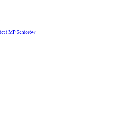
h
et i MP Seniorów