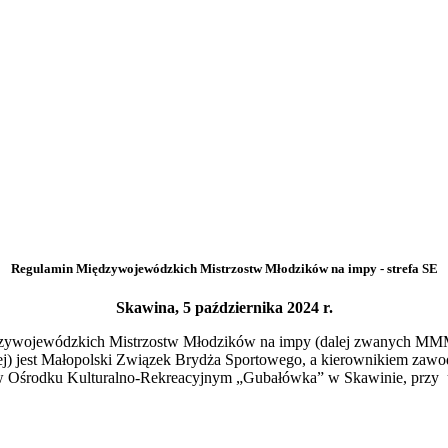
Regulamin Międzywojewódzkich Mistrzostw Młodzików na impy - strefa SE
Skawina, 5 października 2024 r.
ędzywojewódzkich Mistrzostw Młodzików na impy (dalej zwanych MM
) jest Małopolski Związek Brydża Sportowego, a kierownikiem zaw
 w Ośrodku Kulturalno-Rekreacyjnym „Gubałówka” w Skawinie, przy 