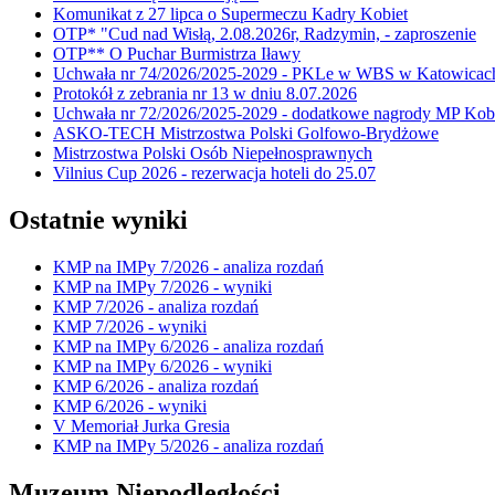
Komunikat z 27 lipca o Supermeczu Kadry Kobiet
OTP* "Cud nad Wisłą, 2.08.2026r, Radzymin, - zaproszenie
OTP** O Puchar Burmistrza Iławy
Uchwała nr 74/2026/2025-2029 - PKLe w WBS w Katowicac
Protokół z zebrania nr 13 w dniu 8.07.2026
Uchwała nr 72/2026/2025-2029 - dodatkowe nagrody MP Kobi
ASKO-TECH Mistrzostwa Polski Golfowo-Brydżowe
Mistrzostwa Polski Osób Niepełnosprawnych
Vilnius Cup 2026 - rezerwacja hoteli do 25.07
Ostatnie wyniki
KMP na IMPy 7/2026 - analiza rozdań
KMP na IMPy 7/2026 - wyniki
KMP 7/2026 - analiza rozdań
KMP 7/2026 - wyniki
KMP na IMPy 6/2026 - analiza rozdań
KMP na IMPy 6/2026 - wyniki
KMP 6/2026 - analiza rozdań
KMP 6/2026 - wyniki
V Memoriał Jurka Gresia
KMP na IMPy 5/2026 - analiza rozdań
Muzeum Niepodległości