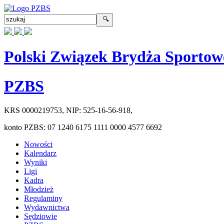
Polski Związek Brydża Sportow
PZBS
KRS
0000219753
, NIP:
525-16-56-918
,
konto PZBS:
07 1240 6175 1111 0000 4577 6692
Nowości
Kalendarz
Wyniki
Ligi
Kadra
Młodzież
Regulaminy
Wydawnictwa
Sędziowie