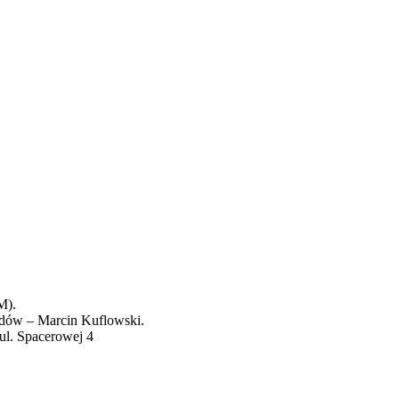
M).
odów – Marcin Kuflowski.
ul. Spacerowej 4