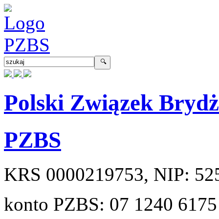
Polski Związek Bryd
PZBS
KRS
0000219753
, NIP:
52
konto PZBS:
07 1240 6175