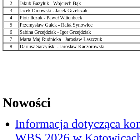
2
Jakub Bazyluk - Wojciech Bąk
3
Jacek Dmowski - Jacek Grzelczak
4
Piotr Ilczuk - Paweł Wittenbeck
5
Przemysław Gałek - Rafał Synowiec
6
Sabina Grzejdziak - Igor Grzejdziak
7
Marta Maj-Rudnicka - Jarosław Łaszczuk
8
Dariusz Sarzyński - Jarosław Kaczorowski
Nowości
Informacja dotycząca ko
WBS 2026 w Katowicac