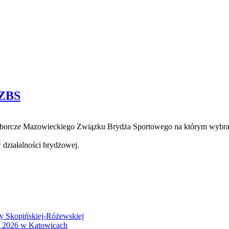
MZBS
borcze Mazowieckiego Związku Brydża Sportowego na którym wybran
 działalności brydżowej.
wy Skopińskiej-Różewskiej
S 2026 w Katowicach