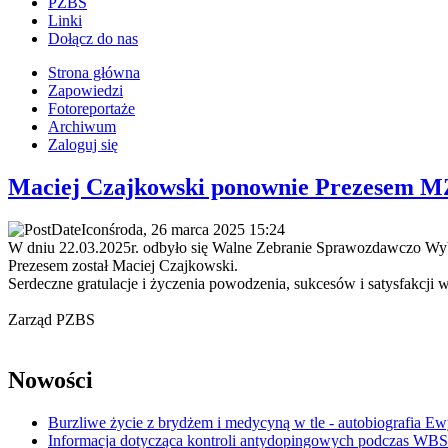
PZBS
Linki
Dołącz do nas
Strona główna
Zapowiedzi
Fotoreportaże
Archiwum
Zaloguj się
Maciej Czajkowski ponownie Prezesem 
środa, 26 marca 2025 15:24
W dniu 22.03.2025r. odbyło się Walne Zebranie Sprawozdawczo Wy
Prezesem został Maciej Czajkowski.
Serdeczne gratulacje i życzenia powodzenia, sukcesów i satysfakcji w
Zarząd PZBS
Nowości
Burzliwe życie z brydżem i medycyną w tle - autobiografia E
Informacja dotycząca kontroli antydopingowych podczas WB