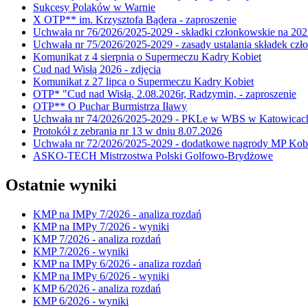
Sukcesy Polaków w Warnie
X OTP** im. Krzysztofa Bądera - zaproszenie
Uchwała nr 76/2026/2025-2029 - składki członkowskie na 202
Uchwała nr 75/2026/2025-2029 - zasady ustalania składek cz
Komunikat z 4 sierpnia o Supermeczu Kadry Kobiet
Cud nad Wisłą 2026 - zdjęcia
Komunikat z 27 lipca o Supermeczu Kadry Kobiet
OTP* "Cud nad Wisłą, 2.08.2026r, Radzymin, - zaproszenie
OTP** O Puchar Burmistrza Iławy
Uchwała nr 74/2026/2025-2029 - PKLe w WBS w Katowicac
Protokół z zebrania nr 13 w dniu 8.07.2026
Uchwała nr 72/2026/2025-2029 - dodatkowe nagrody MP Kobi
ASKO-TECH Mistrzostwa Polski Golfowo-Brydżowe
Ostatnie wyniki
KMP na IMPy 7/2026 - analiza rozdań
KMP na IMPy 7/2026 - wyniki
KMP 7/2026 - analiza rozdań
KMP 7/2026 - wyniki
KMP na IMPy 6/2026 - analiza rozdań
KMP na IMPy 6/2026 - wyniki
KMP 6/2026 - analiza rozdań
KMP 6/2026 - wyniki