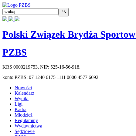
Polski Związek Brydża Sportow
PZBS
KRS
0000219753
, NIP:
525-16-56-918
,
konto PZBS:
07 1240 6175 1111 0000 4577 6692
Nowości
Kalendarz
Wyniki
Ligi
Kadra
Młodzież
Regulaminy
Wydawnictwa
Sędziowie