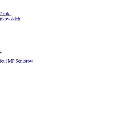
7 rok.
łonkowskich
h
et i MP Seniorów