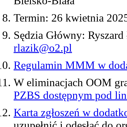
Bielsko-Biała
Termin: 26 kwietnia 2025
Sędzia Główny: Ryszard 
rlazik@o2.pl
Regulamin MMM w doda
W eliminacjach OOM gr
PZBS dostępnym pod li
Karta zgłoszeń w dodat
uzupełnić i odesłać do or