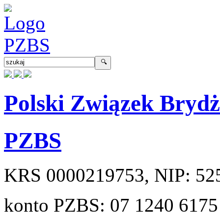
Polski Związek Bryd
PZBS
KRS
0000219753
, NIP:
52
konto PZBS:
07 1240 6175