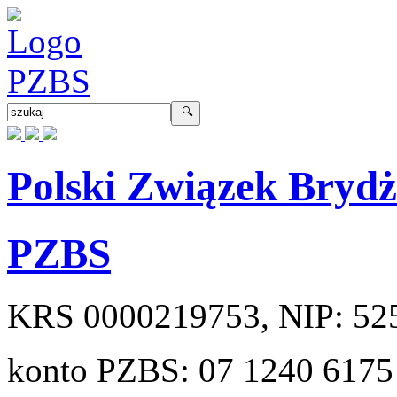
Polski Związek Bryd
PZBS
KRS
0000219753
, NIP:
52
konto PZBS:
07 1240 6175