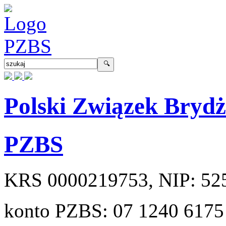
Polski Związek Bryd
PZBS
KRS
0000219753
, NIP:
52
konto PZBS:
07 1240 6175