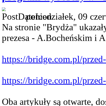
poniedziałek, 09 cze
Na stronie "Brydża" ukazał
prezesa - A.Bocheńskim i 
https://bridge.com.pl/przed
https://bridge.com.pl/przed
Oba artykuły są otwarte, do