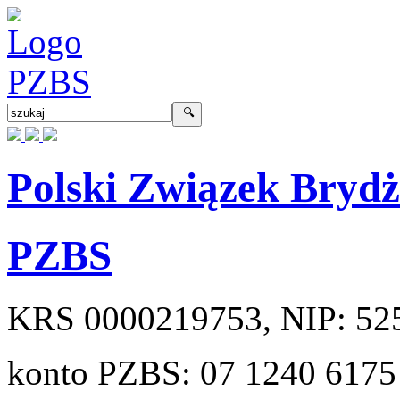
Polski Związek Bryd
PZBS
KRS
0000219753
, NIP:
52
konto PZBS:
07 1240 6175