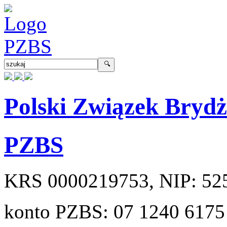
Polski Związek Bryd
PZBS
KRS
0000219753
, NIP:
52
konto PZBS:
07 1240 6175