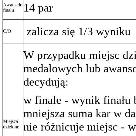
14 par
Awans do
finału
zalicza się 1/3 wyniku
C/O
W przypadku miejsc dzi
medalowych lub awans
decydują:
w finale - wynik finału 
mniejsza suma kar w dan
Miejsca
nie różnicuje miejsc - w
dzielone