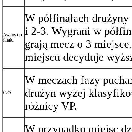
W półfinałach drużyny 
i 2-3. Wygrani w półfin
Awans do
finału
grają mecz o 3 miejsce
miejscu decyduje wyższ
W meczach fazy pucharo
drużyn wyżej klasyfiko
C/O
różnicy VP.
W przypadku miejsc dzi