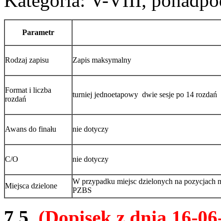
Kategoria: V-VIII, ponadp
Parametr
Rodzaj zapisu
Zapis maksymalny
Format i liczba
turniej jednoetapowy dwie sesje po 14 rozdań
rozdań
Awans do finału
nie dotyczy
C/O
nie dotyczy
W przypadku miejsc dzielonych na pozycjach 
Miejsca dzielone
PZBS
7.5.
(Dopisek z dnia 16-06