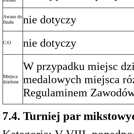
nie dotyczy
Awans do
finału
nie dotyczy
C/O
W przypadku miejsc dzi
medalowych miejsca róż
Miejsca
dzielone
Regulaminem Zawodó
7.4. Turniej par mikstowy