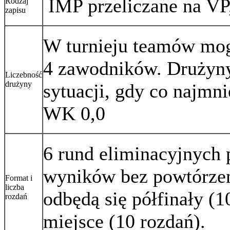
IMP przeliczane na VP,
Rodzaj
zapisu
W turnieju teamów mog
4 zawodników. Drużyny
Liczebność
drużyny
sytuacji, gdy co najmn
WK 0,0
6 rund eliminacyjnych 
wyników bez powtórzeń
Format i
liczba
odbędą się półfinały (1
rozdań
miejsce (10 rozdań).