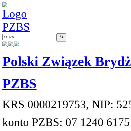
Polski Związek Bryd
PZBS
KRS
0000219753
, NIP:
52
konto PZBS:
07 1240 6175