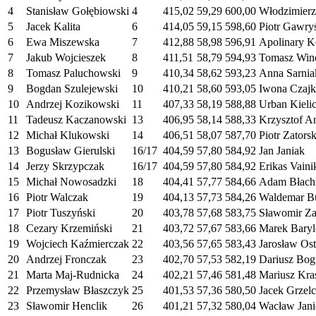
4
Stanisław Gołębiowski
4
415,02
59,29
600,00
Włodzimierz
5
Jacek Kalita
6
414,05
59,15
598,60
Piotr Gawry
6
Ewa Miszewska
7
412,88
58,98
596,91
Apolinary K
7
Jakub Wojcieszek
8
411,51
58,79
594,93
Tomasz Win
8
Tomasz Paluchowski
9
410,34
58,62
593,23
Anna Sarnia
9
Bogdan Szulejewski
10
410,21
58,60
593,05
Iwona Czajk
10
Andrzej Kozikowski
11
407,33
58,19
588,88
Urban Kieli
11
Tadeusz Kaczanowski
13
406,95
58,14
588,33
Krzysztof A
12
Michał Klukowski
14
406,51
58,07
587,70
Piotr Zatorsk
13
Bogusław Gierulski
16/17
404,59
57,80
584,92
Jan Janiak
14
Jerzy Skrzypczak
16/17
404,59
57,80
584,92
Erikas Vaini
15
Michał Nowosadzki
18
404,41
57,77
584,66
Adam Błach
16
Piotr Walczak
19
404,13
57,73
584,26
Waldemar B
17
Piotr Tuszyński
20
403,78
57,68
583,75
Sławomir Za
18
Cezary Krzemiński
21
403,72
57,67
583,66
Marek Baryl
19
Wojciech Kaźmierczak
22
403,56
57,65
583,43
Jarosław Os
20
Andrzej Fronczak
23
402,70
57,53
582,19
Dariusz Bog
21
Marta Maj-Rudnicka
24
402,21
57,46
581,48
Mariusz Kra
22
Przemysław Błaszczyk
25
401,53
57,36
580,50
Jacek Grzel
23
Sławomir Henclik
26
401,21
57,32
580,04
Wacław Jani