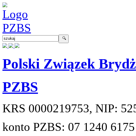
Polski Związek Bryd
PZBS
KRS
0000219753
, NIP:
52
konto PZBS:
07 1240 6175