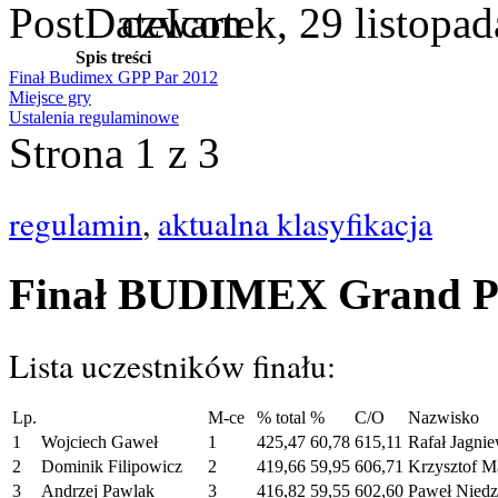
czwartek, 29 listopa
Spis treści
Finał Budimex GPP Par 2012
Miejsce gry
Ustalenia regulaminowe
Strona 1 z 3
regul
amin
,
aktualna kla
syfikacja
Finał BUDIMEX Grand Pri
Lista uczestników finału:
Lp.
M-ce
% total
%
C/O
Nazwisko
1
Wojciech Gaweł
1
425,47
60,78
615,11
Rafał Jagnie
2
Dominik Filipowicz
2
419,66
59,95
606,71
Krzysztof M
3
Andrzej Pawlak
3
416,82
59,55
602,60
Paweł Niedzi