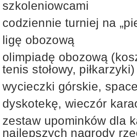
szkoleniowcami
codziennie turniej na „p
ligę obozową
olimpiadę obozową (kosz
tenis stołowy, piłkarzyki)
wycieczki górskie, spac
dyskotekę, wieczór kara
zestaw upominków dla k
najlepszych nagrody rze