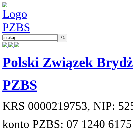
Polski Związek Bryd
PZBS
KRS
0000219753
, NIP:
52
konto PZBS:
07 1240 6175