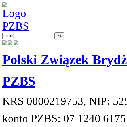
Polski Związek Bryd
PZBS
KRS
0000219753
, NIP:
52
konto PZBS:
07 1240 6175