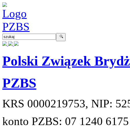
Polski Związek Bryd
PZBS
KRS
0000219753
, NIP:
52
konto PZBS:
07 1240 6175