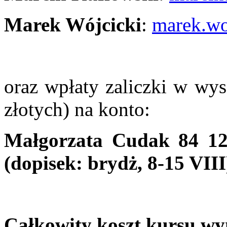
Marek Wójcicki
:
marek.wo
oraz wpłaty zaliczki w wy
złotych) na konto:
Małgorzata Cudak 84 12
(dopisek: brydż, 8-15 VIII
Całkowity koszt kursu wyn