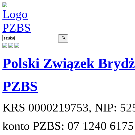
Polski Związek Bryd
PZBS
KRS
0000219753
, NIP:
52
konto PZBS:
07 1240 6175