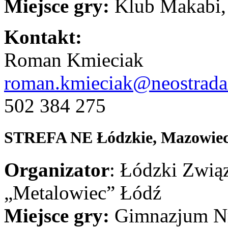
Miejsce gry:
Klub Makabi, 
Kontakt:
Roman Kmieciak
roman.kmieciak@neostrada
502 384 275
STREFA NE
Łódzkie, Mazowiec
Organizator
: Łódzki Zwi
„Metalowiec” Łódź
Miejsce gry:
Gimnazjum Nr 