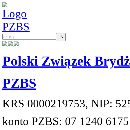
Polski Związek Bryd
PZBS
KRS
0000219753
, NIP:
52
konto PZBS:
07 1240 6175