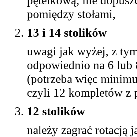
pętelkową; nie dopuszc
pomiędzy stołami,
13 i 14 stolików
uwagi jak wyżej, z ty
odpowiednio na 6 lub 
(potrzeba więc minim
czyli 12 kompletów z 
12 stolików
należy zagrać rotacją j