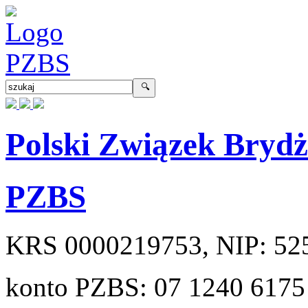
Polski Związek Bryd
PZBS
KRS
0000219753
, NIP:
52
konto PZBS:
07 1240 6175