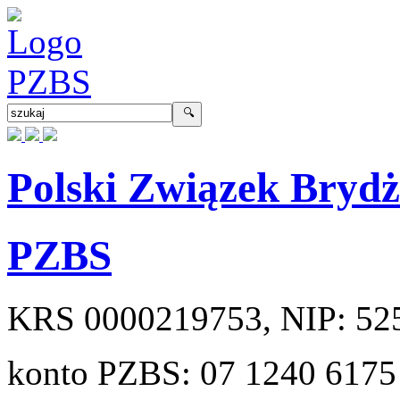
Polski Związek Bryd
PZBS
KRS
0000219753
, NIP:
52
konto PZBS:
07 1240 6175