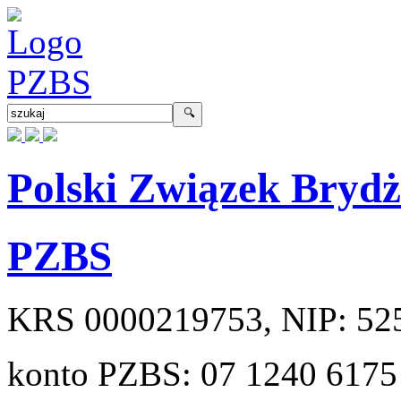
Polski Związek Bryd
PZBS
KRS
0000219753
, NIP:
52
konto PZBS:
07 1240 6175