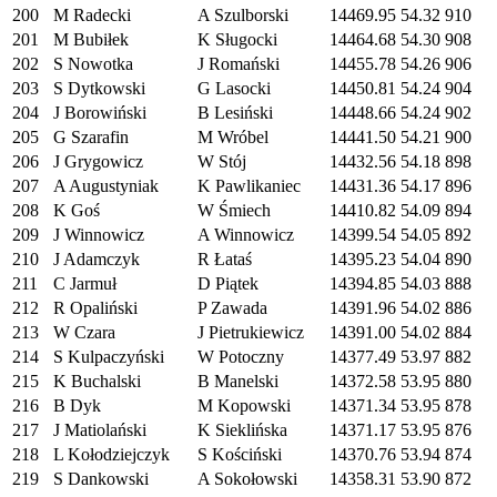
200
M Radecki
A Szulborski
14469.95
54.32
910
201
M Bubiłek
K Sługocki
14464.68
54.30
908
202
S Nowotka
J Romański
14455.78
54.26
906
203
S Dytkowski
G Lasocki
14450.81
54.24
904
204
J Borowiński
B Lesiński
14448.66
54.24
902
205
G Szarafin
M Wróbel
14441.50
54.21
900
206
J Grygowicz
W Stój
14432.56
54.18
898
207
A Augustyniak
K Pawlikaniec
14431.36
54.17
896
208
K Goś
W Śmiech
14410.82
54.09
894
209
J Winnowicz
A Winnowicz
14399.54
54.05
892
210
J Adamczyk
R Łataś
14395.23
54.04
890
211
C Jarmuł
D Piątek
14394.85
54.03
888
212
R Opaliński
P Zawada
14391.96
54.02
886
213
W Czara
J Pietrukiewicz
14391.00
54.02
884
214
S Kulpaczyński
W Potoczny
14377.49
53.97
882
215
K Buchalski
B Manelski
14372.58
53.95
880
216
B Dyk
M Kopowski
14371.34
53.95
878
217
J Matiolański
K Sieklińska
14371.17
53.95
876
218
L Kołodziejczyk
S Kościński
14370.76
53.94
874
219
S Dankowski
A Sokołowski
14358.31
53.90
872