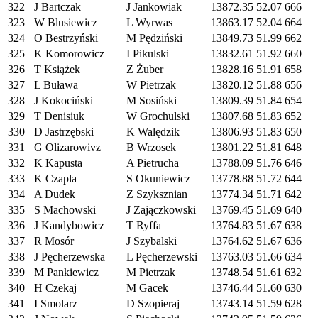
322
J Bartczak
J Jankowiak
13872.35
52.07
666
323
W Blusiewicz
L Wyrwas
13863.17
52.04
664
324
O Bestrzyński
M Pędziński
13849.73
51.99
662
325
K Komorowicz
I Pikulski
13832.61
51.92
660
326
T Książek
Z Żuber
13828.16
51.91
658
327
L Buława
W Pietrzak
13820.12
51.88
656
328
J Kokociński
M Sosiński
13809.39
51.84
654
329
T Denisiuk
W Grochulski
13807.68
51.83
652
330
D Jastrzębski
K Walędzik
13806.93
51.83
650
331
G Olizarowivz
B Wrzosek
13801.22
51.81
648
332
K Kapusta
A Pietrucha
13788.09
51.76
646
333
K Czapla
S Okuniewicz
13778.88
51.72
644
334
A Dudek
Z Szyksznian
13774.34
51.71
642
335
S Machowski
J Zajączkowski
13769.45
51.69
640
336
J Kandybowicz
T Ryffa
13764.83
51.67
638
337
R Mosór
J Szybalski
13764.62
51.67
636
338
J Pęcherzewska
L Pęcherzewski
13763.03
51.66
634
339
M Pankiewicz
M Pietrzak
13748.54
51.61
632
340
H Czekaj
M Gacek
13746.44
51.60
630
341
I Smolarz
D Szopieraj
13743.14
51.59
628