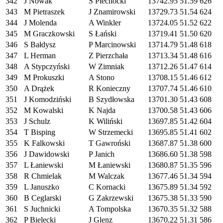
342
J Nowak
S Piechocki
13742.95
51.59
626
343
M Pietraszek
J Znamirowski
13729.73
51.54
624
344
J Molenda
A Winkler
13724.05
51.52
622
345
M Graczkowski
S Łański
13719.41
51.50
620
346
S Bałdysz
P Marcinowski
13714.79
51.48
618
347
L Herman
Z Pierzchała
13713.34
51.48
616
348
A Stypczyński
W Zimniak
13712.26
51.47
614
349
M Prokuszki
A Stono
13708.15
51.46
612
350
A Drążek
R Konieczny
13707.74
51.46
610
351
J Komodziński
B Szydłowska
13701.30
51.43
608
352
M Kowalski
K Najda
13700.58
51.43
606
353
J Schulz
K Wiliński
13697.85
51.42
604
354
T Bisping
W Strzemecki
13695.85
51.41
602
355
K Falkowski
T Gawroński
13687.87
51.38
600
356
J Dawidowski
P Janich
13686.60
51.38
598
357
L Łaniewski
M Łaniewski
13680.87
51.35
596
358
R Chmielak
M Walczak
13677.46
51.34
594
359
L Januszko
C Kornacki
13675.89
51.34
592
360
B Ceglarski
G Zakrzewski
13675.38
51.33
590
361
S Juchnicki
A Tompolska
13670.35
51.32
588
362
P Bielecki
J Glenz
13670.22
51.31
586