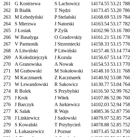
261
G Kostrzewa
S Lachowicz
14174.55
53.21
788
262
B Bialik
T Nędzi
14173.45
53.20
786
263
M Łebedyński
P Stefański
14168.69
53.19
784
264
S Mierzwa
J Natorski
14163.54
53.17
782
265
J Łosiak
P Zyśk
14162.96
53.16
780
266
W Basalyga
O Gradovskiy
14161.21
53.16
778
267
V Parmonik
J Strzemiecki
14158.33
53.15
776
268
A Litwiński
P Litwiński
14157.46
53.14
774
269
A Kołodziejczyk
J Kozula
14156.67
53.14
772
270
A Granowska
A Nowak
14154.53
53.13
770
271
M Grabowski
M Sokołowski
14148.10
53.11
768
272
M Kaczmarek
Z Kaczmarek
14140.92
53.08
766
273
W Lewandowski
R Sakowicz
14130.77
53.04
764
274
R Bolek
S Przybylski
14116.50
52.99
762
275
J Krok
J Witek
14107.86
52.96
760
276
J Barczyk
A Jurkiewicz
14102.03
52.94
758
277
K Salak
R Wajs
14085.36
52.87
756
278
J Linkiewicz
J Sadowski
14079.97
52.85
754
279
S Kowalski
T Przybycień
14078.88
52.85
752
280
L Łukaszewicz
J Poznar
14073.45
52.83
750