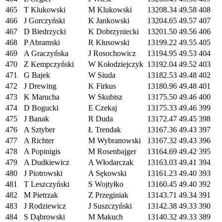
465
T Klukowski
M Klukowski
13208.34
49.58
408
466
J Gorczyński
K Jankowski
13204.65
49.57
407
467
D Biedrzycki
K Dobrzyniecki
13201.50
49.56
406
468
P Abramski
R Kłusowski
13199.22
49.55
405
469
A Graczyńska
J Rosochowicz
13194.95
49.53
404
470
Z Kempczyński
W Kołodziejczyk
13192.04
49.52
403
471
G Bajek
W Siuda
13182.53
49.48
402
472
J Drewing
K Firkus
13180.96
49.48
401
473
K Marucha
W Skubisz
13175.50
49.46
400
474
D Bogucki
E Czekaj
13175.33
49.46
399
475
J Banak
R Duda
13172.47
49.45
398
476
A Sztyber
Ł Trendak
13167.36
49.43
397
477
A Richter
M Wybranowski
13167.32
49.43
396
478
A Popinigis
M Rosenbajger
13164.69
49.42
395
479
A Dudkiewicz
A Włodarczak
13163.03
49.41
394
480
J Piotrowski
A Sękowski
13161.23
49.40
393
481
T Leszczyński
S Wojtyłko
13160.45
49.40
392
482
M Pietrzak
Z Przeginiak
13143.71
49.34
391
483
J Rodziewicz
J Suszczyński
13142.38
49.33
390
484
S Dąbrowski
M Makuch
13140.32
49.33
389