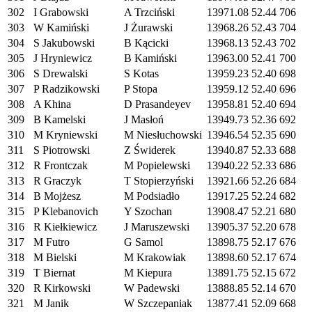
302
I Grabowski
A Trzciński
13971.08
52.44
706
303
W Kamiński
J Żurawski
13968.26
52.43
704
304
S Jakubowski
B Kącicki
13968.13
52.43
702
305
J Hryniewicz
B Kamiński
13963.00
52.41
700
306
S Drewalski
S Kotas
13959.23
52.40
698
307
P Radzikowski
P Stopa
13959.12
52.40
696
308
A Khina
D Prasandeyev
13958.81
52.40
694
309
B Kamelski
J Masłoń
13949.73
52.36
692
310
M Kryniewski
M Niesłuchowski
13946.54
52.35
690
311
S Piotrowski
Z Świderek
13940.87
52.33
688
312
R Frontczak
M Popielewski
13940.22
52.33
686
313
R Graczyk
T Stopierzyński
13921.66
52.26
684
314
B Mojżesz
M Podsiadło
13917.25
52.24
682
315
P Klebanovich
Y Szochan
13908.47
52.21
680
316
R Kiełkiewicz
J Maruszewski
13905.37
52.20
678
317
M Futro
G Samol
13898.75
52.17
676
318
M Bielski
M Krakowiak
13898.60
52.17
674
319
T Biernat
M Kiepura
13891.75
52.15
672
320
R Kirkowski
W Padewski
13888.85
52.14
670
321
M Janik
W Szczepaniak
13877.41
52.09
668