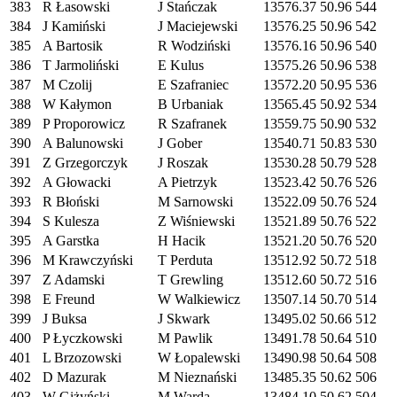
383
R Łasowski
J Stańczak
13576.37
50.96
544
384
J Kamiński
J Maciejewski
13576.25
50.96
542
385
A Bartosik
R Wodziński
13576.16
50.96
540
386
T Jarmoliński
E Kulus
13575.26
50.96
538
387
M Czolij
E Szafraniec
13572.20
50.95
536
388
W Kałymon
B Urbaniak
13565.45
50.92
534
389
P Proporowicz
R Szafranek
13559.75
50.90
532
390
A Balunowski
J Gober
13540.71
50.83
530
391
Z Grzegorczyk
J Roszak
13530.28
50.79
528
392
A Głowacki
A Pietrzyk
13523.42
50.76
526
393
R Błoński
M Sarnowski
13522.09
50.76
524
394
S Kulesza
Z Wiśniewski
13521.89
50.76
522
395
A Garstka
H Hacik
13521.20
50.76
520
396
M Krawczyński
T Perduta
13512.92
50.72
518
397
Z Adamski
T Grewling
13512.60
50.72
516
398
E Freund
W Walkiewicz
13507.14
50.70
514
399
J Buksa
J Skwark
13495.02
50.66
512
400
P Łyczkowski
M Pawlik
13491.78
50.64
510
401
L Brzozowski
W Łopalewski
13490.98
50.64
508
402
D Mazurak
M Nieznański
13485.35
50.62
506
403
W Giżyński
M Warda
13484.10
50.62
504