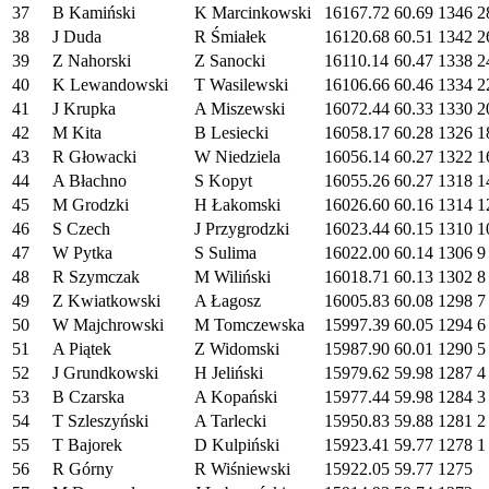
37
B Kamiński
K Marcinkowski
16167.72
60.69
1346
2
38
J Duda
R Śmiałek
16120.68
60.51
1342
2
39
Z Nahorski
Z Sanocki
16110.14
60.47
1338
2
40
K Lewandowski
T Wasilewski
16106.66
60.46
1334
2
41
J Krupka
A Miszewski
16072.44
60.33
1330
2
42
M Kita
B Lesiecki
16058.17
60.28
1326
1
43
R Głowacki
W Niedziela
16056.14
60.27
1322
1
44
A Błachno
S Kopyt
16055.26
60.27
1318
1
45
M Grodzki
H Łakomski
16026.60
60.16
1314
1
46
S Czech
J Przygrodzki
16023.44
60.15
1310
1
47
W Pytka
S Sulima
16022.00
60.14
1306
9
48
R Szymczak
M Wiliński
16018.71
60.13
1302
8
49
Z Kwiatkowski
A Łagosz
16005.83
60.08
1298
7
50
W Majchrowski
M Tomczewska
15997.39
60.05
1294
6
51
A Piątek
Z Widomski
15987.90
60.01
1290
5
52
J Grundkowski
H Jeliński
15979.62
59.98
1287
4
53
B Czarska
A Kopański
15977.44
59.98
1284
3
54
T Szleszyński
A Tarlecki
15950.83
59.88
1281
2
55
T Bajorek
D Kulpiński
15923.41
59.77
1278
1
56
R Górny
R Wiśniewski
15922.05
59.77
1275