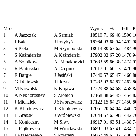
M-ce
Wynik
%
Pdf
P
1
A Jaszczak
A Sarniak
18510.71
69.48
1500
1
2
J Baka
J Przybyś
18364.93
68.94
1492
9
3
S Piekut
M Szymborski
18013.80
67.62
1484
9
4
S Kaźmierska
A Kaźmierski
17902.32
67.20
1478
9
5
A Sotnikow
A Tsimakhovich
17683.59
66.38
1474
9
6
R Bartoszko
A Czepnik
17617.01
66.13
1470
9
7
E Bargiel
J Jasiński
17440.57
65.47
1466
8
8
G Dłutowski
J Idczak
17282.02
64.87
1462
8
9
M Kowalski
K Kujawa
17229.88
64.68
1458
8
10
A Nekhoroshev
S Zlobich
17168.38
64.45
1454
8
11
J Michałek
J Stworzewicz
17122.15
64.27
1450
8
12
K Klimkiewicz
T Klimkiewicz
17061.20
64.04
1446
7
13
L Grabski
J Wróblewski
17044.67
63.98
1442
7
14
L Konieczny
M Siwy
16917.91
63.51
1438
7
15
T Piątkowski
M Wrocławski
16891.93
63.41
1434
7
16
I Krawczenko
S Poletaev
16867.49
63.32
1430
7