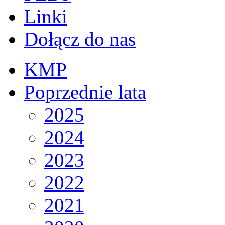
Linki
Dołącz do nas
KMP
Poprzednie lata
2025
2024
2023
2022
2021