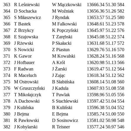
363
R Leśniewski
W Mączkowski
13666.34
51.30
584
364
D Sochacka
M Woźniak
13656.36
51.26
582
365
S Miłaszewicz
J Ryndak
13653.57
51.25
580
366
T Bastek
M Falkowski
13648.61
51.23
578
367
Z Brzykcy
K Popczyński
13645.97
51.22
576
368
E Szajowska
T Zarębski
13645.08
51.22
574
369
J Rżewski
P Skałacki
13631.68
51.17
572
370
S Nowicki
Z Piastun
13629.76
51.16
570
371
K Gawor
M Kowalski
13628.24
51.16
568
372
J Hofbauer
A Król
13620.98
51.13
566
373
F Radwan
J Żarski
13619.47
51.12
564
374
R Maceluch
J Zając
13618.34
51.12
562
375
M Ostrowski
B Słabińska
13608.14
51.08
560
376
W Gruszczyński
J Kadula
13607.93
51.08
558
377
T Mikołajczyk
T Pawlak
13598.96
51.05
556
378
A Dachowski
S Stachlewski
13597.42
51.04
554
379
J Kulińska
B Kuliński
13596.38
51.04
552
380
J Bejma
E Bejma
13585.74
51.00
550
381
R Pawłowski
D Sosinowicz
13581.02
50.98
548
382
J Kobylarski
R Teisner
13577.24
50.97
546