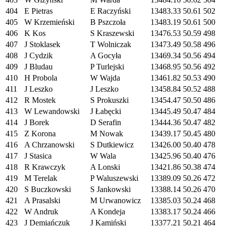
404
E Pietras
E Raczyński
13483.33
50.61
502
405
W Krzemieński
B Pszczoła
13483.19
50.61
500
406
K Kos
S Kraszewski
13476.53
50.59
498
407
J Stoklasek
T Wolniczak
13473.49
50.58
496
408
J Cydzik
A Gocyła
13469.34
50.56
494
409
J Bludau
P Turlejski
13468.95
50.56
492
410
H Probola
W Wajda
13461.82
50.53
490
411
J Leszko
J Leszko
13458.84
50.52
488
412
R Mostek
S Prokuszki
13454.47
50.50
486
413
W Lewandowski
J Łabęcki
13445.49
50.47
484
414
J Borek
D Serafin
13444.36
50.47
482
415
Z Korona
M Nowak
13439.17
50.45
480
416
A Chrzanowski
S Dutkiewicz
13426.00
50.40
478
417
J Stasica
W Wala
13425.96
50.40
476
418
R Krawczyk
A Lonski
13421.86
50.38
474
419
M Terelak
P Waluszewski
13389.09
50.26
472
420
S Buczkowski
S Jankowski
13388.14
50.26
470
421
A Prasalski
M Urwanowicz
13385.03
50.24
468
422
W Andruk
A Kondeja
13383.17
50.24
466
423
J Demiańczuk
J Kamiński
13377.21
50.21
464