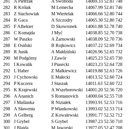
281
A Pietrzak
A Swoboda
14069.33
52.81
748
282
R Królak
M Lemecha
14067.99
52.81
746
283
Z Stachowiak
M Wiertelak
14066.66
52.80
744
284
R Gaca
A Szczodry
14065.30
52.80
742
285
F Albekier
D Skowronek
14061.88
52.78
740
286
C Komajda
J Myć
14038.85
52.70
738
287
W Paszko
A Żarnowski
14038.09
52.70
736
288
E Osiński
B Rojkowicz
14037.22
52.69
734
289
R Junik
A Małdziński
14026.96
52.65
732
290
M Podgórny
J Zawór
14025.23
52.65
730
291
I Kowalik
J Piasecki
14023.23
52.64
728
292
L Haber
Z Malkiewicz
14019.88
52.63
726
293
J Cychowski
E Małecki
14013.52
52.60
724
294
P Kuczera
J Staszak
14011.63
52.60
722
295
K Krajewski
A Wszeborowski
14001.20
52.56
720
296
A Ananich
S Romanovich
14000.04
52.55
718
297
J Maślanka
R Niziałek
13993.91
52.53
716
298
A Sławenta
P Wiankowski
13993.02
52.53
714
299
A Gelberg
Z Kowalewski
13991.77
52.52
712
300
J Grybel
S Grybel
13987.23
52.50
710
301
J Blajda
M Jaworski
13977.05
52.47
708