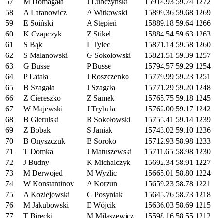
57
M Domagała
J Lubczyński
15914.93
59.74
1272
58
A Latanowicz
A Witkowski
15899.36
59.68
1269
59
E Soiński
A Stępień
15889.18
59.64
1266
60
K Czapczyk
Z Stikel
15884.54
59.63
1263
61
S Bąk
L Tylec
15871.14
59.58
1260
62
S Malanowski
G Sokołowski
15821.51
59.39
1257
63
G Busse
P Busse
15794.57
59.29
1254
64
P Latała
J Roszczenko
15779.99
59.23
1251
65
B Szagała
J Szagała
15771.29
59.20
1248
66
Z Ciereszko
Z Samek
15765.75
59.18
1245
67
W Majewski
J Trybuła
15762.00
59.17
1242
68
B Gierulski
R Sokołowski
15755.41
59.14
1239
69
Z Bobak
S Janiak
15743.02
59.10
1236
70
B Onyszczuk
B Soroko
15712.93
58.98
1233
71
T Domka
J Matuszewski
15711.65
58.98
1230
72
J Budny
K Michalczyk
15692.34
58.91
1227
73
M Derwojed
M Wyżlic
15665.01
58.80
1224
74
W Konstantinov
A Korzun
15659.23
58.78
1221
75
A Koziejowski
G Posyniak
15645.76
58.73
1218
76
M Jakubowski
E Wójcik
15636.03
58.69
1215
77
T Birecki
M Miłaszewicz
15598.16
58.55
1212