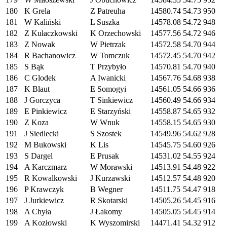
180
K Grela
Z Patreuha
14580.74
54.73
950
181
W Kaliński
L Suszka
14578.08
54.72
948
182
Z Kułaczkowski
K Orzechowski
14577.56
54.72
946
183
Z Nowak
W Pietrzak
14572.58
54.70
944
184
R Bachanowicz
W Tomczuk
14572.45
54.70
942
185
S Bąk
T Przybyło
14570.81
54.70
940
186
C Glodek
A Iwanicki
14567.76
54.68
938
187
K Blaut
E Somogyi
14561.05
54.66
936
188
J Gorczyca
T Sinkiewicz
14560.49
54.66
934
189
E Pinkiewicz
E Starzyński
14558.87
54.65
932
190
Z Koza
W Wnuk
14558.15
54.65
930
191
J Siedlecki
S Szostek
14549.96
54.62
928
192
M Bukowski
K Lis
14545.75
54.60
926
193
S Dargel
E Prusak
14531.02
54.55
924
194
A Karczmarz
W Morawski
14513.91
54.48
922
195
R Kowalkowski
J Kurzawski
14512.57
54.48
920
196
P Krawczyk
B Wegner
14511.75
54.47
918
197
J Jurkiewicz
R Skotarski
14505.26
54.45
916
198
A Chyła
J Łakomy
14505.05
54.45
914
199
A Kozłowski
K Wyszomirski
14471.41
54.32
912