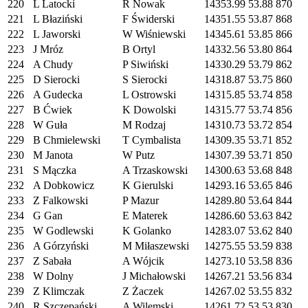
220
L Latocki
R Nowak
14353.99
53.88
870
221
L Błaziński
F Świderski
14351.55
53.87
868
222
L Jaworski
W Wiśniewski
14345.61
53.85
866
223
J Mróz
B Ortyl
14332.56
53.80
864
224
A Chudy
P Siwiński
14330.29
53.79
862
225
D Sierocki
S Sierocki
14318.87
53.75
860
226
A Gudecka
L Ostrowski
14315.85
53.74
858
227
B Ćwiek
K Dowolski
14315.77
53.74
856
228
W Guła
M Rodzaj
14310.73
53.72
854
229
B Chmielewski
T Cymbalista
14309.35
53.71
852
230
M Janota
W Putz
14307.39
53.71
850
231
S Mączka
A Trzaskowski
14300.63
53.68
848
232
A Dobkowicz
K Gierulski
14293.16
53.65
846
233
Z Falkowski
P Mazur
14289.80
53.64
844
234
G Gan
E Materek
14286.60
53.63
842
235
W Godlewski
K Golanko
14283.07
53.62
840
236
A Górzyński
M Miłaszewski
14275.55
53.59
838
237
Z Sabała
A Wójcik
14273.10
53.58
836
238
W Dolny
J Michałowski
14267.21
53.56
834
239
Z Klimczak
Z Żaczek
14267.02
53.55
832
240
R Szczepański
A Wilemski
14261.72
53.53
830