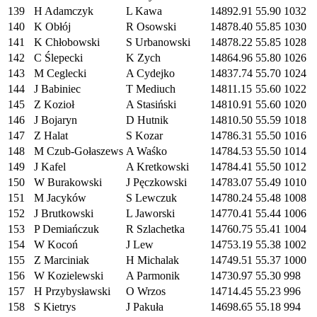
139
H Adamczyk
L Kawa
14892.91
55.90
1032
140
K Obłój
R Osowski
14878.40
55.85
1030
141
K Chłobowski
S Urbanowski
14878.22
55.85
1028
142
C Ślepecki
K Zych
14864.96
55.80
1026
143
M Ceglecki
A Cydejko
14837.74
55.70
1024
144
J Babiniec
T Mediuch
14811.15
55.60
1022
145
Z Kozioł
A Stasiński
14810.91
55.60
1020
146
J Bojaryn
D Hutnik
14810.50
55.59
1018
147
Z Halat
S Kozar
14786.31
55.50
1016
148
M Czub-Gołaszews
A Waśko
14784.53
55.50
1014
149
J Kafel
A Kretkowski
14784.41
55.50
1012
150
W Burakowski
J Pęczkowski
14783.07
55.49
1010
151
M Jacyków
S Lewczuk
14780.24
55.48
1008
152
J Brutkowski
L Jaworski
14770.41
55.44
1006
153
P Demiańczuk
R Szlachetka
14760.75
55.41
1004
154
W Kocoń
J Lew
14753.19
55.38
1002
155
Z Marciniak
H Michalak
14749.51
55.37
1000
156
W Kozielewski
A Parmonik
14730.97
55.30
998
157
H Przybysławski
O Wrzos
14714.45
55.23
996
158
S Kietrys
J Pakuła
14698.65
55.18
994