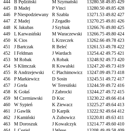
444
B Pędziński
M Szymański
13280.58
49.85
429
445
B Madej
P Vinci
13280.50
49.85
428
446
P Niespodziewany
R Szabla
13271.53
49.82
427
447
Z Madej
J Zegadło
13270.25
49.81
426
448
K Jakubas
J Szybiak
13266.76
49.80
425
449
L Karwasiński
M Waraczewski
13266.75
49.80
424
450
K Cios
L Krzeczek
13262.66
49.78
423
451
J Bartczak
R Beleć
13261.53
49.78
422
452
I Feldman
J Wardach
13254.42
49.75
421
453
M Robak
A Robak
13248.92
49.73
420
454
S Klimczak
R Kowalski
13247.20
49.73
419
455
R Andrzejewski
C Plachimowicz
13247.09
49.73
418
456
P Markiewicz
D Sosin
13245.51
49.72
417
457
J Grela
W Teresiński
13244.59
49.72
416
458
K Gołaś
J Zabrocki
13244.27
49.72
415
459
M Czerniawski
D Kuc
13230.22
49.66
414
460
W Sypień
K Ziewacz
13225.27
49.64
413
461
J Gawlik
D Karpik
13222.92
49.64
412
462
J Kamiński
A Zubowicz
13220.81
49.63
411
463
M Doroszuk
J Kowalczyk
13214.77
49.60
410
464
L Cegiel
J Wiese
13208.49
49.58
409