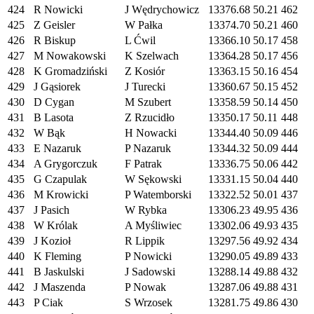
424
R Nowicki
J Wędrychowicz
13376.68
50.21
462
425
Z Geisler
W Pałka
13374.70
50.21
460
426
R Biskup
L Ćwil
13366.10
50.17
458
427
M Nowakowski
K Szelwach
13364.28
50.17
456
428
K Gromadziński
Z Kosiór
13363.15
50.16
454
429
J Gąsiorek
J Turecki
13360.67
50.15
452
430
D Cygan
M Szubert
13358.59
50.14
450
431
B Lasota
Z Rzucidło
13350.17
50.11
448
432
W Bąk
H Nowacki
13344.40
50.09
446
433
E Nazaruk
P Nazaruk
13344.32
50.09
444
434
A Grygorczuk
F Patrak
13336.75
50.06
442
435
G Czapulak
W Sękowski
13331.15
50.04
440
436
M Krowicki
P Watemborski
13322.52
50.01
437
437
J Pasich
W Rybka
13306.23
49.95
436
438
W Królak
A Myśliwiec
13302.06
49.93
435
439
J Kozioł
R Lippik
13297.56
49.92
434
440
K Fleming
P Nowicki
13290.05
49.89
433
441
B Jaskulski
J Sadowski
13288.14
49.88
432
442
J Maszenda
P Nowak
13287.06
49.88
431
443
P Ciak
S Wrzosek
13281.75
49.86
430