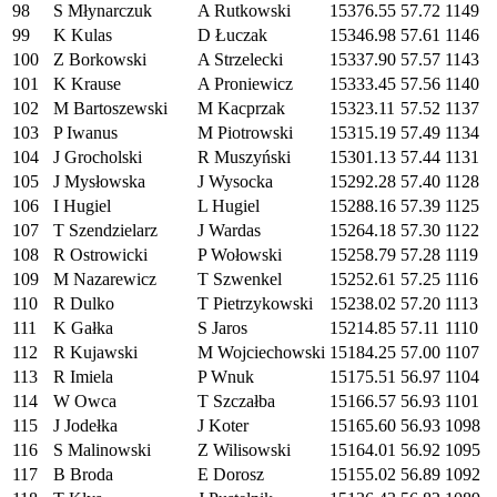
98
S Młynarczuk
A Rutkowski
15376.55
57.72
1149
99
K Kulas
D Łuczak
15346.98
57.61
1146
100
Z Borkowski
A Strzelecki
15337.90
57.57
1143
101
K Krause
A Proniewicz
15333.45
57.56
1140
102
M Bartoszewski
M Kacprzak
15323.11
57.52
1137
103
P Iwanus
M Piotrowski
15315.19
57.49
1134
104
J Grocholski
R Muszyński
15301.13
57.44
1131
105
J Mysłowska
J Wysocka
15292.28
57.40
1128
106
I Hugiel
L Hugiel
15288.16
57.39
1125
107
T Szendzielarz
J Wardas
15264.18
57.30
1122
108
R Ostrowicki
P Wołowski
15258.79
57.28
1119
109
M Nazarewicz
T Szwenkel
15252.61
57.25
1116
110
R Dulko
T Pietrzykowski
15238.02
57.20
1113
111
K Gałka
S Jaros
15214.85
57.11
1110
112
R Kujawski
M Wojciechowski
15184.25
57.00
1107
113
R Imiela
P Wnuk
15175.51
56.97
1104
114
W Owca
T Szczałba
15166.57
56.93
1101
115
J Jodełka
J Koter
15165.60
56.93
1098
116
S Malinowski
Z Wilisowski
15164.01
56.92
1095
117
B Broda
E Dorosz
15155.02
56.89
1092