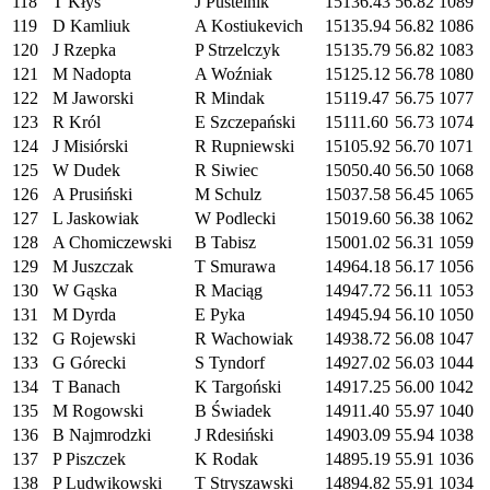
118
T Kłys
J Pustelnik
15136.43
56.82
1089
119
D Kamliuk
A Kostiukevich
15135.94
56.82
1086
120
J Rzepka
P Strzelczyk
15135.79
56.82
1083
121
M Nadopta
A Woźniak
15125.12
56.78
1080
122
M Jaworski
R Mindak
15119.47
56.75
1077
123
R Król
E Szczepański
15111.60
56.73
1074
124
J Misiórski
R Rupniewski
15105.92
56.70
1071
125
W Dudek
R Siwiec
15050.40
56.50
1068
126
A Prusiński
M Schulz
15037.58
56.45
1065
127
L Jaskowiak
W Podlecki
15019.60
56.38
1062
128
A Chomiczewski
B Tabisz
15001.02
56.31
1059
129
M Juszczak
T Smurawa
14964.18
56.17
1056
130
W Gąska
R Maciąg
14947.72
56.11
1053
131
M Dyrda
E Pyka
14945.94
56.10
1050
132
G Rojewski
R Wachowiak
14938.72
56.08
1047
133
G Górecki
S Tyndorf
14927.02
56.03
1044
134
T Banach
K Targoński
14917.25
56.00
1042
135
M Rogowski
B Świadek
14911.40
55.97
1040
136
B Najmrodzki
J Rdesiński
14903.09
55.94
1038
137
P Piszczek
K Rodak
14895.19
55.91
1036
138
P Ludwikowski
T Stryszawski
14894.82
55.91
1034