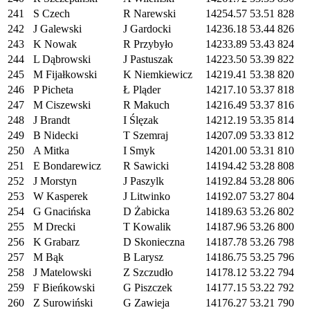
241
S Czech
R Narewski
14254.57
53.51
828
242
J Galewski
J Gardocki
14236.18
53.44
826
243
K Nowak
R Przybyło
14233.89
53.43
824
244
L Dąbrowski
J Pastuszak
14223.50
53.39
822
245
M Fijałkowski
K Niemkiewicz
14219.41
53.38
820
246
P Picheta
Ł Pląder
14217.10
53.37
818
247
M Ciszewski
R Makuch
14216.49
53.37
816
248
J Brandt
I Ślęzak
14212.19
53.35
814
249
B Nidecki
T Szemraj
14207.09
53.33
812
250
A Mitka
I Smyk
14201.00
53.31
810
251
E Bondarewicz
R Sawicki
14194.42
53.28
808
252
J Morstyn
J Paszylk
14192.84
53.28
806
253
W Kasperek
J Litwinko
14192.07
53.27
804
254
G Gnacińska
D Żabicka
14189.63
53.26
802
255
M Drecki
T Kowalik
14187.96
53.26
800
256
K Grabarz
D Skonieczna
14187.78
53.26
798
257
M Bąk
B Larysz
14186.75
53.25
796
258
J Matelowski
Z Szczudło
14178.12
53.22
794
259
F Bieńkowski
G Piszczek
14177.15
53.22
792
260
Z Surowiński
G Zawieja
14176.27
53.21
790