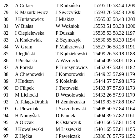
78
A Cukier
T Rudziński
15595.10
58.54
1209
79
K Mazurkiewicz
J Siwczyński
15593.70
58.53
1206
80
J Kurianowicz
J Miakisz
15565.03
58.43
1203
81
W Białas
W Woźniok
15553.51
58.38
1200
82
I Ciepielewska
P Duszak
15535.53
58.32
1197
83
A Krakowiak
Z Szymczyk
15530.55
58.30
1194
84
W Gram
P Maliszewski
15527.06
58.28
1191
85
J Jegliński
T Kądzielewski
15499.26
58.18
1188
86
J Puchalski
A Wezdecki
15454.09
58.01
1185
87
A Poreda
P Turczynowicz
15452.97
58.01
1182
88
A Chrenowski
J Komorowski
15449.23
57.99
1179
89
J Hudson
S Koleśnik
15444.57
57.98
1176
90
D Filipek
J Tretowski
15433.87
57.93
1173
91
M Lichocki
D Wesołowski
15432.26
57.93
1170
92
A Talaga-Drabik
H Zembrzuska
15419.83
57.88
1167
93
G Plewniak
J Szczerbowski
15408.50
57.84
1164
94
H Namyślak
D Pannek
15404.39
57.82
1161
95
A Olczak
R Ostapczuk
15401.66
57.81
1158
96
J Kowalewski
M Liszewski
15401.65
57.81
1155
97
Z Hęćka
J Pawełczak
15386.78
57.76
1152