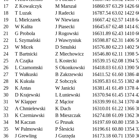
17
Z Kowalczyk
M Marszał
16860.97
63.29
1426
6
18
T Luzak
J Radecki
16787.54
63.02
1422
6
19
L Mielczarek
W Niewiara
16667.42
62.57
1418
6
20
W Kalita
J Piasecki
16645.67
62.48
1414
6
21
G Probola
J Rogowski
16631.89
62.43
1410
6
22
L Szymański
J Wawryniuk
16598.87
62.31
1406
5
23
W Micek
D Smulski
16576.80
62.23
1402
5
24
T Bartnicki
Z Miechowicz
16546.80
62.11
1398
5
25
A Czajka
L Kostecki
16539.15
62.08
1394
5
26
L Czarnomski
S Okonkowski
16418.03
61.63
1390
5
27
T Wałkuski
B Zakrzewski
16411.52
61.60
1386
4
28
K Kukuła
Z Sobczyk
16395.83
61.55
1382
4
29
K Antas
W Janicki
16381.41
61.49
1378
4
30
D Krajewski
L Łuniewski
16370.94
61.45
1374
4
31
W Klapper
Z Mącior
16339.99
61.34
1370
4
32
A Chmielewski
K Dach
16310.01
61.22
1366
3
33
K Czerniawski
B Mieszczak
16274.08
61.09
1362
3
34
M Kaczan
G Prusak
16197.69
60.80
1358
3
35
W Palmowski
P Ślesicki
16196.61
60.80
1354
3
36
J Grewling
J Gurzęda
16173.18
60.71
1350
3