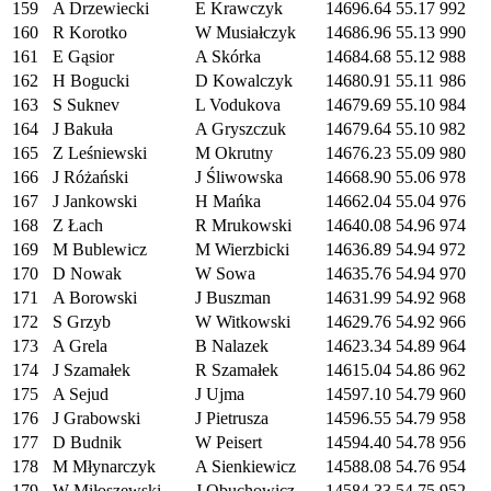
159
A Drzewiecki
E Krawczyk
14696.64
55.17
992
160
R Korotko
W Musiałczyk
14686.96
55.13
990
161
E Gąsior
A Skórka
14684.68
55.12
988
162
H Bogucki
D Kowalczyk
14680.91
55.11
986
163
S Suknev
L Vodukova
14679.69
55.10
984
164
J Bakuła
A Gryszczuk
14679.64
55.10
982
165
Z Leśniewski
M Okrutny
14676.23
55.09
980
166
J Różański
J Śliwowska
14668.90
55.06
978
167
J Jankowski
H Mańka
14662.04
55.04
976
168
Z Łach
R Mrukowski
14640.08
54.96
974
169
M Bublewicz
M Wierzbicki
14636.89
54.94
972
170
D Nowak
W Sowa
14635.76
54.94
970
171
A Borowski
J Buszman
14631.99
54.92
968
172
S Grzyb
W Witkowski
14629.76
54.92
966
173
A Grela
B Nalazek
14623.34
54.89
964
174
J Szamałek
R Szamałek
14615.04
54.86
962
175
A Sejud
J Ujma
14597.10
54.79
960
176
J Grabowski
J Pietrusza
14596.55
54.79
958
177
D Budnik
W Peisert
14594.40
54.78
956
178
M Młynarczyk
A Sienkiewicz
14588.08
54.76
954
179
W Miłoszewski
J Obuchowicz
14584.33
54.75
952