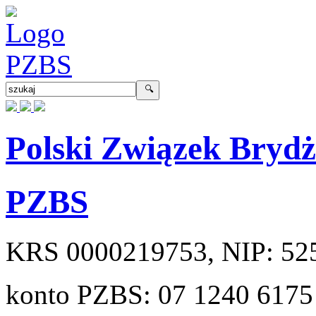
Polski Związek Bryd
PZBS
KRS
0000219753
, NIP:
52
konto PZBS:
07 1240 6175