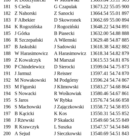
181
S Cieśla
G Czapulak
13673.22
55.05
900
182
Z Nahorski
Z Sanocki
13664.54
55.01
897
183
F Albekier
D Skowronek
13662.69
55.00
894
184
K Rogozińska
J Rogoziński
13648.22
54.94
891
185
J Górka
B Piasecki
13632.00
54.88
888
186
R Szczepański
A Wilemski
13629.48
54.87
885
187
B Jaskulski
J Sadowski
13618.38
54.82
882
188
W Harasimowicz
A Harasimowicz
13618.34
54.82
879
189
Z Kowalczyk
M Marszał
13615.53
54.81
876
190
P Chindelewicz
D Sierocki
13599.04
54.75
873
191
J Jarmuż
J Reisner
13597.41
54.74
870
192
M Nowakowski
M Podgórny
13596.24
54.74
867
193
M Figurski
J Klimowski
13583.27
54.68
864
194
S Nowacki
R Wośkowiak
13580.46
54.67
861
195
S Jaros
W Rybka
13576.74
54.66
858
196
S Machowski
J Zajączkowski
13558.72
54.58
855
197
B Kącicki
K Kos
13550.31
54.55
852
198
J Rżewski
P Skałacki
13549.60
54.55
849
199
R Krawczyk
L Suszka
13547.57
54.54
846
200
A Sejud
J Sieczkowski
13540.69
54.51
843