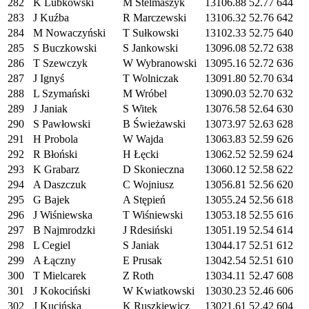
282
K Lubkowski
M Stelmaszyk
13106.88
52.77
644
283
J Kuźba
R Marczewski
13106.32
52.76
642
284
M Nowaczyński
T Sułkowski
13102.33
52.75
640
285
S Buczkowski
S Jankowski
13096.08
52.72
638
286
T Szewczyk
W Wybranowski
13095.16
52.72
636
287
J Ignyś
T Wolniczak
13091.80
52.70
634
288
L Szymański
M Wróbel
13090.03
52.70
632
289
J Janiak
S Witek
13076.58
52.64
630
290
S Pawłowski
B Świeżawski
13073.97
52.63
628
291
H Probola
W Wajda
13063.83
52.59
626
292
R Błoński
H Łęcki
13062.52
52.59
624
293
K Grabarz
D Skonieczna
13060.12
52.58
622
294
A Daszczuk
C Wojniusz
13056.81
52.56
620
295
G Bajek
A Stępień
13055.24
52.56
618
296
J Wiśniewska
T Wiśniewski
13053.18
52.55
616
297
B Najmrodzki
J Rdesiński
13051.19
52.54
614
298
L Cegiel
S Janiak
13044.17
52.51
612
299
A Łączny
E Prusak
13042.54
52.51
610
300
T Mielcarek
Z Roth
13034.11
52.47
608
301
J Kokociński
W Kwiatkowski
13030.23
52.46
606
302
J Kucińska
K Ruszkiewicz
13021.61
52.42
604