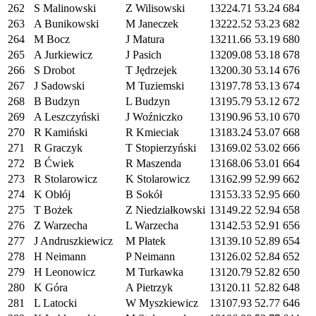
262
S Malinowski
Z Wilisowski
13224.71
53.24
684
263
A Bunikowski
M Janeczek
13222.52
53.23
682
264
M Bocz
J Matura
13211.66
53.19
680
265
A Jurkiewicz
J Pasich
13209.08
53.18
678
266
S Drobot
T Jędrzejek
13200.30
53.14
676
267
J Sadowski
M Tuziemski
13197.78
53.13
674
268
B Budzyn
L Budzyn
13195.79
53.12
672
269
A Leszczyński
J Woźniczko
13190.96
53.10
670
270
R Kamiński
R Kmieciak
13183.24
53.07
668
271
R Graczyk
T Stopierzyński
13169.02
53.02
666
272
B Ćwiek
R Maszenda
13168.06
53.01
664
273
R Stolarowicz
K Stolarowicz
13162.99
52.99
662
274
K Obłój
B Sokół
13153.33
52.95
660
275
T Bożek
Z Niedziałkowski
13149.22
52.94
658
276
Z Warzecha
L Warzecha
13142.53
52.91
656
277
J Andruszkiewicz
M Płatek
13139.10
52.89
654
278
H Neimann
P Neimann
13126.02
52.84
652
279
H Leonowicz
M Turkawka
13120.79
52.82
650
280
K Góra
A Pietrzyk
13120.11
52.82
648
281
L Latocki
W Myszkiewicz
13107.93
52.77
646