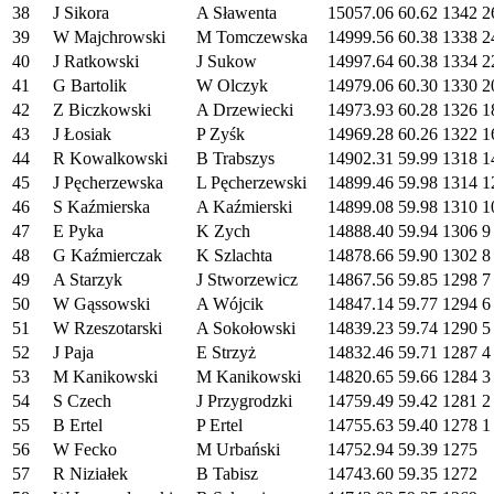
38
J Sikora
A Sławenta
15057.06
60.62
1342
2
39
W Majchrowski
M Tomczewska
14999.56
60.38
1338
2
40
J Ratkowski
J Sukow
14997.64
60.38
1334
2
41
G Bartolik
W Olczyk
14979.06
60.30
1330
2
42
Z Biczkowski
A Drzewiecki
14973.93
60.28
1326
1
43
J Łosiak
P Zyśk
14969.28
60.26
1322
1
44
R Kowalkowski
B Trabszys
14902.31
59.99
1318
1
45
J Pęcherzewska
L Pęcherzewski
14899.46
59.98
1314
1
46
S Kaźmierska
A Kaźmierski
14899.08
59.98
1310
1
47
E Pyka
K Zych
14888.40
59.94
1306
9
48
G Kaźmierczak
K Szlachta
14878.66
59.90
1302
8
49
A Starzyk
J Stworzewicz
14867.56
59.85
1298
7
50
W Gąssowski
A Wójcik
14847.14
59.77
1294
6
51
W Rzeszotarski
A Sokołowski
14839.23
59.74
1290
5
52
J Paja
E Strzyż
14832.46
59.71
1287
4
53
M Kanikowski
M Kanikowski
14820.65
59.66
1284
3
54
S Czech
J Przygrodzki
14759.49
59.42
1281
2
55
B Ertel
P Ertel
14755.63
59.40
1278
1
56
W Fecko
M Urbański
14752.94
59.39
1275
57
R Niziałek
B Tabisz
14743.60
59.35
1272