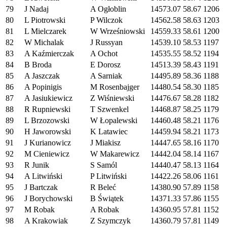
79
J Nadaj
A Ogłoblin
14573.07
58.67
1206
80
L Piotrowski
P Wilczok
14562.58
58.63
1203
81
L Mielczarek
W Wrześniowski
14559.33
58.61
1200
82
W Michalak
J Russyan
14539.10
58.53
1197
83
A Kaźmierczak
A Ochot
14535.55
58.52
1194
84
B Broda
E Dorosz
14513.39
58.43
1191
85
A Jaszczak
A Sarniak
14495.89
58.36
1188
86
A Popinigis
M Rosenbajger
14480.54
58.30
1185
87
A Jasiukiewicz
Z Wiśniewski
14476.67
58.28
1182
88
R Rupniewski
T Szwenkel
14468.87
58.25
1179
89
L Brzozowski
W Łopalewski
14460.48
58.21
1176
90
H Jaworowski
K Latawiec
14459.94
58.21
1173
91
J Kurianowicz
J Miakisz
14447.65
58.16
1170
92
M Cieniewicz
W Makarewicz
14442.04
58.14
1167
93
R Junik
S Samól
14440.47
58.13
1164
94
A Litwiński
P Litwiński
14422.26
58.06
1161
95
J Bartczak
R Beleć
14380.90
57.89
1158
96
J Borychowski
B Świątek
14371.33
57.86
1155
97
M Robak
A Robak
14360.95
57.81
1152
98
A Krakowiak
Z Szymczyk
14360.79
57.81
1149