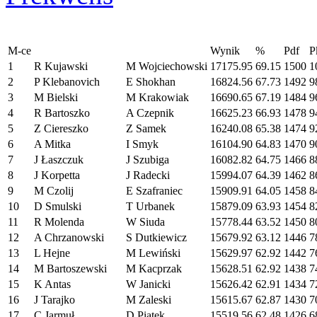
M-ce
Wynik
%
Pdf
P
1
R Kujawski
M Wojciechowski
17175.95
69.15
1500
1
2
P Klebanovich
E Shokhan
16824.56
67.73
1492
9
3
M Bielski
M Krakowiak
16690.65
67.19
1484
9
4
R Bartoszko
A Czepnik
16625.23
66.93
1478
9
5
Z Ciereszko
Z Samek
16240.08
65.38
1474
9
6
A Mitka
I Smyk
16104.90
64.83
1470
9
7
J Łaszczuk
J Szubiga
16082.82
64.75
1466
8
8
J Korpetta
J Radecki
15994.07
64.39
1462
8
9
M Czolij
E Szafraniec
15909.91
64.05
1458
8
10
D Smulski
T Urbanek
15879.09
63.93
1454
8
11
R Molenda
W Siuda
15778.44
63.52
1450
8
12
A Chrzanowski
S Dutkiewicz
15679.92
63.12
1446
7
13
L Hejne
M Lewiński
15629.97
62.92
1442
7
14
M Bartoszewski
M Kacprzak
15628.51
62.92
1438
7
15
K Antas
W Janicki
15626.42
62.91
1434
7
16
J Tarajko
M Zaleski
15615.67
62.87
1430
7
17
C Jarmuł
D Piątek
15519.56
62.48
1426
6