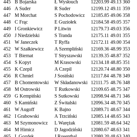
445
B Bojarska
Ł Wysłouch
12203.99
49.13
360
446
A Suder
R Suder
12199.12
49.11
359
447
M Morchat
S Pochodowicz
12185.85
49.06
358
448
C Frąc
E Guziołek
12184.58
49.05
357
449
I Gronkiewicz
P Litwin
12179.73
49.03
356
450
J Niedzielski
S Tranda
12175.11
49.01
355
451
W Janeczek
T Ryffa
12172.11
49.00
354
452
W Szałkiewicz
A Szempliński
12169.36
48.99
353
453
T Biernat
T Stryszawski
12139.35
48.87
352
454
S Kopyt
M Krasowski
12134.18
48.85
351
455
K Czepil
A Czepil
12120.74
48.80
350
456
R Chmiel
J Sosiński
12117.84
48.78
349
457
B Chomentowski
W Składanowski
12111.75
48.76
348
458
M Ostrowski
T Rutkowski
12109.65
48.75
347
459
G Kempiński
S Sutkowski
12098.94
48.71
346
460
S Kamiński
Z Świtalski
12096.34
48.70
345
461
W Augoff
K Bajno
12089.71
48.67
344
462
I Grabowski
A Trzciński
12085.14
48.65
343
463
M Szymonowicz
L Warężak
12081.59
48.64
342
464
M Himicz
D Jagodziński
12080.67
48.63
341
465
L Gozdek
J Rosenthal
12080.20
48.63
340