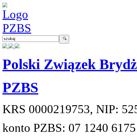
Polski Związek Bryd
PZBS
KRS
0000219753
, NIP:
52
konto PZBS:
07 1240 6175