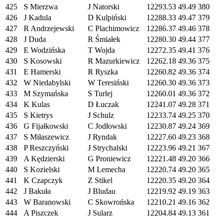
425
S Mierzwa
J Natorski
12293.53
49.49
380
426
J Kadula
D Kulpiński
12288.33
49.47
379
427
R Andrzejewski
C Plachimowicz
12286.37
49.46
378
428
J Duda
R Śmiałek
12280.30
49.44
377
429
E Wodzińska
T Wojda
12272.35
49.41
376
430
S Kosowski
R Mazurkiewicz
12262.18
49.36
375
431
E Hamerski
R Ryszka
12260.82
49.36
374
432
W Niedabylski
W Teresiński
12260.30
49.36
373
433
M Szymańska
S Turlej
12260.01
49.36
372
434
K Kulas
D Łuczak
12241.07
49.28
371
435
S Kietrys
J Schulz
12233.74
49.25
370
436
G Fijałkowski
C Jodłowski
12230.87
49.24
369
437
S Miłaszewicz
J Ryndak
12227.60
49.23
368
438
P Reszczyński
J Strychalski
12223.96
49.21
367
439
A Kędzierski
G Proniewicz
12221.48
49.20
366
440
S Kozielski
M Lemecha
12220.74
49.20
365
441
K Czapczyk
Z Stikel
12220.35
49.20
364
442
J Bakuła
J Bludau
12219.92
49.19
363
443
W Baranowski
C Skowrońska
12210.21
49.16
362
444
A Piszczek
J Sularz
12204.84
49.13
361