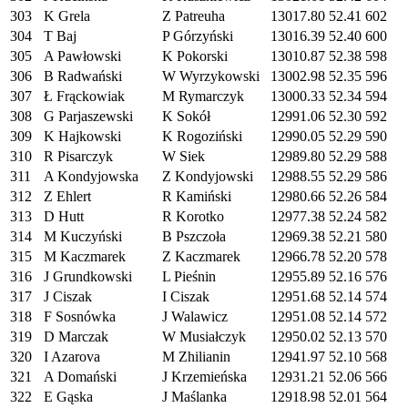
303
K Grela
Z Patreuha
13017.80
52.41
602
304
T Baj
P Górzyński
13016.39
52.40
600
305
A Pawłowski
K Pokorski
13010.87
52.38
598
306
B Radwański
W Wyrzykowski
13002.98
52.35
596
307
Ł Frąckowiak
M Rymarczyk
13000.33
52.34
594
308
G Parjaszewski
K Sokół
12991.06
52.30
592
309
K Hajkowski
K Rogoziński
12990.05
52.29
590
310
R Pisarczyk
W Siek
12989.80
52.29
588
311
A Kondyjowska
Z Kondyjowski
12988.55
52.29
586
312
Z Ehlert
R Kamiński
12980.66
52.26
584
313
D Hutt
R Korotko
12977.38
52.24
582
314
M Kuczyński
B Pszczoła
12969.38
52.21
580
315
M Kaczmarek
Z Kaczmarek
12966.78
52.20
578
316
J Grundkowski
L Pieśnin
12955.89
52.16
576
317
J Ciszak
I Ciszak
12951.68
52.14
574
318
F Sosnówka
J Walawicz
12951.08
52.14
572
319
D Marczak
W Musiałczyk
12950.02
52.13
570
320
I Azarova
M Zhilianin
12941.97
52.10
568
321
A Domański
J Krzemieńska
12931.21
52.06
566
322
E Gąska
J Maślanka
12918.98
52.01
564