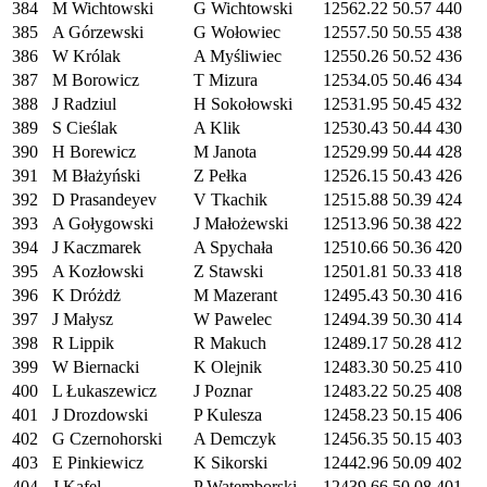
384
M Wichtowski
G Wichtowski
12562.22
50.57
440
385
A Górzewski
G Wołowiec
12557.50
50.55
438
386
W Królak
A Myśliwiec
12550.26
50.52
436
387
M Borowicz
T Mizura
12534.05
50.46
434
388
J Radziul
H Sokołowski
12531.95
50.45
432
389
S Cieślak
A Klik
12530.43
50.44
430
390
H Borewicz
M Janota
12529.99
50.44
428
391
M Błażyński
Z Pełka
12526.15
50.43
426
392
D Prasandeyev
V Tkachik
12515.88
50.39
424
393
A Gołygowski
J Małożewski
12513.96
50.38
422
394
J Kaczmarek
A Spychała
12510.66
50.36
420
395
A Kozłowski
Z Stawski
12501.81
50.33
418
396
K Dróżdż
M Mazerant
12495.43
50.30
416
397
J Małysz
W Pawelec
12494.39
50.30
414
398
R Lippik
R Makuch
12489.17
50.28
412
399
W Biernacki
K Olejnik
12483.30
50.25
410
400
L Łukaszewicz
J Poznar
12483.22
50.25
408
401
J Drozdowski
P Kulesza
12458.23
50.15
406
402
G Czernohorski
A Demczyk
12456.35
50.15
403
403
E Pinkiewicz
K Sikorski
12442.96
50.09
402
404
J Kafel
P Watemborski
12439.66
50.08
401