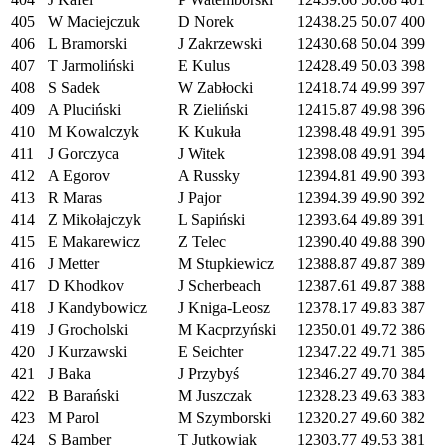
405
W Maciejczuk
D Norek
12438.25
50.07
400
406
L Bramorski
J Zakrzewski
12430.68
50.04
399
407
T Jarmoliński
E Kulus
12428.49
50.03
398
408
S Sadek
W Zabłocki
12418.74
49.99
397
409
A Pluciński
R Zieliński
12415.87
49.98
396
410
M Kowalczyk
K Kukuła
12398.48
49.91
395
411
J Gorczyca
J Witek
12398.08
49.91
394
412
A Egorov
A Russky
12394.81
49.90
393
413
R Maras
J Pajor
12394.39
49.90
392
414
Z Mikołajczyk
L Sapiński
12393.64
49.89
391
415
E Makarewicz
Z Telec
12390.40
49.88
390
416
J Metter
M Stupkiewicz
12388.87
49.87
389
417
D Khodkov
J Scherbeach
12387.61
49.87
388
418
J Kandybowicz
J Kniga-Leosz
12378.17
49.83
387
419
J Grocholski
M Kacprzyński
12350.01
49.72
386
420
J Kurzawski
E Seichter
12347.22
49.71
385
421
J Baka
J Przybyś
12346.27
49.70
384
422
B Barański
M Juszczak
12328.23
49.63
383
423
M Parol
M Szymborski
12320.27
49.60
382
424
S Bamber
T Jutkowiak
12303.77
49.53
381