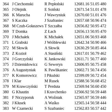
364
J Ciechomski
R Pepłoński
12681.16
51.05
480
365
J Olejnik
E Soiński
12671.54
51.01
478
366
K Marucha
J Wawryniuk
12670.60
51.01
476
367
S Kaczka
J Szafraniec
12657.68
50.96
474
368
M Czub-Gołaszews
T Szczałba
12656.82
50.95
472
369
T Domka
Z Łach
12656.13
50.95
470
370
J Michałek
K Michałek
12651.06
50.93
468
371
L Grabski
J Wróblewski
12642.34
50.90
466
372
M Słowik
A Słowik
12630.29
50.85
464
373
Z Kozioł
A Stasiński
12617.01
50.79
462
374
J Gorczyński
K Jankowski
12611.71
50.77
460
375
J Dziemidowicz
G Seweryn
12606.95
50.75
458
376
A Augustyniak
K Pawlikaniec
12602.71
50.74
456
377
K Komorowicz
I Pikulski
12599.09
50.72
454
378
I Klar
M Rusek
12588.56
50.68
452
379
M Krawczyński
T Perduta
12569.94
50.60
450
380
G Khautin
I Kravchenko
12566.92
50.59
448
381
F Niczyporuk
A Woźniak
12565.97
50.59
446
382
J Kłusek
A Waśko
12565.14
50.58
444
383
W Czarnecki
S Szafraniec
12562.83
50.57
442