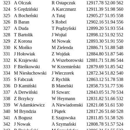
323
A Olczak
R Ostapczuk
12917.78
52.00
562
324
S Grędziński
A Karczmarz
12911.39
51.98
560
325
A Bocheński
A Tutaj
12905.27
51.95
558
326
B Baran
S Robel
12902.16
51.94
556
327
A Duda
T Prądzyński
12899.20
51.93
554
328
T Bartolik
J Wojtal
12898.12
51.92
552
329
Z Korona
M Nowak
12893.30
51.91
550
330
K Mońko
M Zielenda
12886.71
51.88
548
331
J Hołowiak
Z Wojdak
12884.80
51.87
546
332
K Krajewski
A Wszeborowski
12881.71
51.86
544
333
F Bieńkowski
W Krzemieński
12879.69
51.85
542
334
M Niesłuchowski
J Wieczorek
12872.34
51.82
540
335
S Fabczak
Z Rychlik
12863.12
51.78
538
336
D Kamiński
B Manelski
12858.73
51.77
536
337
A Derwiński
H Szwarc
12843.05
51.70
534
338
Z Brzykcy
W Heymann
12831.82
51.66
532
339
W Adamkiewicz
A Niewiadomski
12821.08
51.61
530
340
M Bryndzia
I Piątek
12817.26
51.60
528
341
A Bogusz
E Szajowska
12811.85
51.58
526
342
J Nowak
A Szymański
12808.78
51.57
524