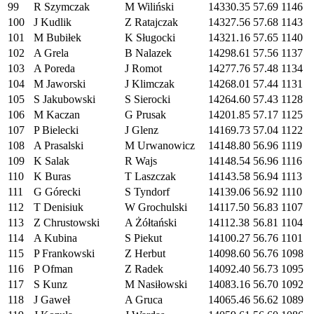
99
R Szymczak
M Wiliński
14330.35
57.69
1146
100
J Kudlik
Z Ratajczak
14327.56
57.68
1143
101
M Bubiłek
K Sługocki
14321.16
57.65
1140
102
A Grela
B Nalazek
14298.61
57.56
1137
103
A Poreda
J Romot
14277.76
57.48
1134
104
M Jaworski
J Klimczak
14268.01
57.44
1131
105
S Jakubowski
S Sierocki
14264.60
57.43
1128
106
M Kaczan
G Prusak
14201.85
57.17
1125
107
P Bielecki
J Glenz
14169.73
57.04
1122
108
A Prasalski
M Urwanowicz
14148.80
56.96
1119
109
K Salak
R Wajs
14148.54
56.96
1116
110
K Buras
T Laszczak
14143.58
56.94
1113
111
G Górecki
S Tyndorf
14139.06
56.92
1110
112
T Denisiuk
W Grochulski
14117.50
56.83
1107
113
Z Chrustowski
A Żółtański
14112.38
56.81
1104
114
A Kubina
S Piekut
14100.27
56.76
1101
115
P Frankowski
Z Herbut
14098.60
56.76
1098
116
P Ofman
Z Radek
14092.40
56.73
1095
117
S Kunz
M Nasiłowski
14083.16
56.70
1092
118
J Gaweł
A Gruca
14065.46
56.62
1089