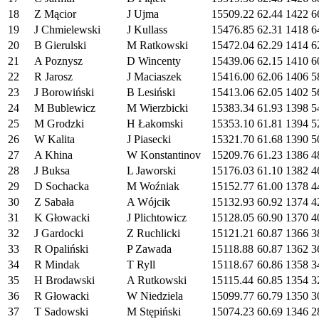
18
Z Mącior
J Ujma
15509.22
62.44
1422
6
19
J Chmielewski
J Kullass
15476.85
62.31
1418
6
20
B Gierulski
M Ratkowski
15472.04
62.29
1414
6
21
A Poznysz
D Wincenty
15439.06
62.15
1410
6
22
R Jarosz
J Maciaszek
15416.00
62.06
1406
5
23
J Borowiński
B Lesiński
15413.06
62.05
1402
5
24
M Bublewicz
M Wierzbicki
15383.34
61.93
1398
5
25
M Grodzki
H Łakomski
15353.10
61.81
1394
5
26
W Kalita
J Piasecki
15321.70
61.68
1390
5
27
A Khina
W Konstantinov
15209.76
61.23
1386
4
28
J Buksa
L Jaworski
15176.03
61.10
1382
4
29
D Sochacka
M Woźniak
15152.77
61.00
1378
4
30
Z Sabała
A Wójcik
15132.93
60.92
1374
4
31
K Głowacki
J Plichtowicz
15128.05
60.90
1370
4
32
J Gardocki
Z Ruchlicki
15121.21
60.87
1366
3
33
R Opaliński
P Zawada
15118.88
60.87
1362
3
34
R Mindak
T Ryll
15118.67
60.86
1358
3
35
H Brodawski
A Rutkowski
15115.44
60.85
1354
3
36
R Głowacki
W Niedziela
15099.77
60.79
1350
3
37
T Sadowski
M Stępiński
15074.23
60.69
1346
2