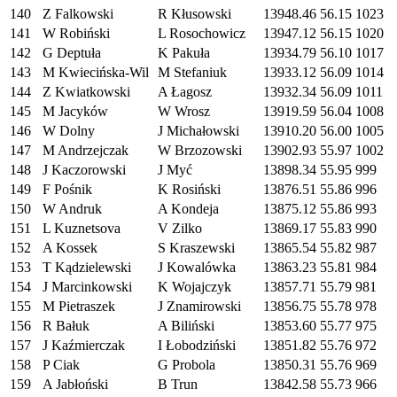
140
Z Falkowski
R Kłusowski
13948.46
56.15
1023
141
W Robiński
L Rosochowicz
13947.12
56.15
1020
142
G Deptuła
K Pakuła
13934.79
56.10
1017
143
M Kwiecińska-Wil
M Stefaniuk
13933.12
56.09
1014
144
Z Kwiatkowski
A Łagosz
13932.34
56.09
1011
145
M Jacyków
W Wrosz
13919.59
56.04
1008
146
W Dolny
J Michałowski
13910.20
56.00
1005
147
M Andrzejczak
W Brzozowski
13902.93
55.97
1002
148
J Kaczorowski
J Myć
13898.34
55.95
999
149
F Pośnik
K Rosiński
13876.51
55.86
996
150
W Andruk
A Kondeja
13875.12
55.86
993
151
L Kuznetsova
V Zilko
13869.17
55.83
990
152
A Kossek
S Kraszewski
13865.54
55.82
987
153
T Kądzielewski
J Kowalówka
13863.23
55.81
984
154
J Marcinkowski
K Wojajczyk
13857.71
55.79
981
155
M Pietraszek
J Znamirowski
13856.75
55.78
978
156
R Bałuk
A Biliński
13853.60
55.77
975
157
J Kaźmierczak
I Łobodziński
13851.82
55.76
972
158
P Ciak
G Probola
13850.31
55.76
969
159
A Jabłoński
B Trun
13842.58
55.73
966