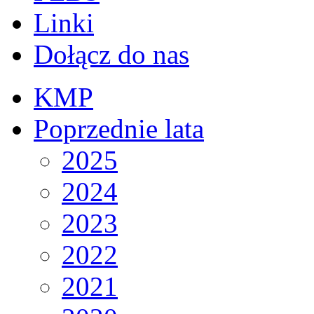
Linki
Dołącz do nas
KMP
Poprzednie lata
2025
2024
2023
2022
2021