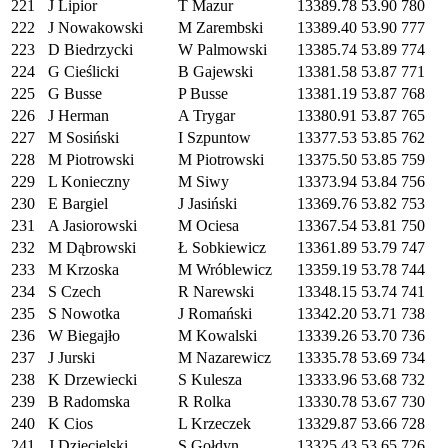
221
J Lipior
T Mazur
13389.78
53.90
780
222
J Nowakowski
M Zarembski
13389.40
53.90
777
223
D Biedrzycki
W Palmowski
13385.74
53.89
774
224
G Cieślicki
B Gajewski
13381.58
53.87
771
225
G Busse
P Busse
13381.19
53.87
768
226
J Herman
A Trygar
13380.91
53.87
765
227
M Sosiński
I Szpuntow
13377.53
53.85
762
228
M Piotrowski
M Piotrowski
13375.50
53.85
759
229
L Konieczny
M Siwy
13373.94
53.84
756
230
E Bargiel
J Jasiński
13369.76
53.82
753
231
A Jasiorowski
M Ociesa
13367.54
53.81
750
232
M Dąbrowski
Ł Sobkiewicz
13361.89
53.79
747
233
M Krzoska
M Wróblewicz
13359.19
53.78
744
234
S Czech
R Narewski
13348.15
53.74
741
235
S Nowotka
J Romański
13342.20
53.71
738
236
W Biegajło
M Kowalski
13339.26
53.70
736
237
J Jurski
M Nazarewicz
13335.78
53.69
734
238
K Drzewiecki
S Kulesza
13333.96
53.68
732
239
B Radomska
R Rolka
13330.78
53.67
730
240
K Cios
L Krzeczek
13329.87
53.66
728
241
J Dzięcielski
S Gołdyn
13325.43
53.65
726