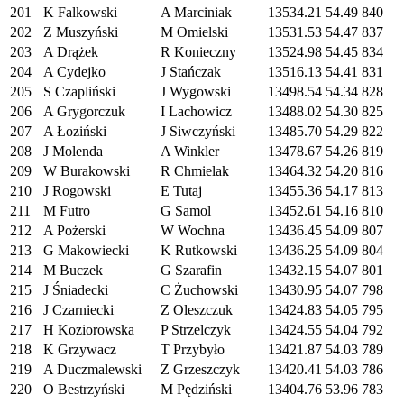
201
K Falkowski
A Marciniak
13534.21
54.49
840
202
Z Muszyński
M Omielski
13531.53
54.47
837
203
A Drążek
R Konieczny
13524.98
54.45
834
204
A Cydejko
J Stańczak
13516.13
54.41
831
205
S Czapliński
J Wygowski
13498.54
54.34
828
206
A Grygorczuk
I Lachowicz
13488.02
54.30
825
207
A Łoziński
J Siwczyński
13485.70
54.29
822
208
J Molenda
A Winkler
13478.67
54.26
819
209
W Burakowski
R Chmielak
13464.32
54.20
816
210
J Rogowski
E Tutaj
13455.36
54.17
813
211
M Futro
G Samol
13452.61
54.16
810
212
A Pożerski
W Wochna
13436.45
54.09
807
213
G Makowiecki
K Rutkowski
13436.25
54.09
804
214
M Buczek
G Szarafin
13432.15
54.07
801
215
J Śniadecki
C Żuchowski
13430.95
54.07
798
216
J Czarniecki
Z Oleszczuk
13424.83
54.05
795
217
H Koziorowska
P Strzelczyk
13424.55
54.04
792
218
K Grzywacz
T Przybyło
13421.87
54.03
789
219
A Duczmalewski
Z Grzeszczyk
13420.41
54.03
786
220
O Bestrzyński
M Pędziński
13404.76
53.96
783