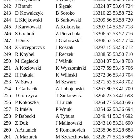
242
J Brandt
I Ślęzak
13324.87
53.64
724
243
D Kowalczyk
B Soroko
13310.23
53.58
722
244
L Kiejkowski
B Sarkowski
13309.56
53.58
720
245
J Karwowski
A Kokoryka
13307.14
53.57
718
246
S Graboń
Z Pierzchała
13306.52
53.57
716
247
J Dusza
J Grabowski
13306.52
53.57
714
248
Z Grzegorczyk
J Roszak
13297.15
53.53
712
249
R Knybel
J Reczek
13288.55
53.50
710
250
M Ceglecki
J Wiśnik
13284.07
53.48
708
251
A Kozłowski
K Wyszomirski
13277.59
53.45
706
252
H Pakuła
K Wiliński
13272.36
53.43
704
253
W Sawa
M Szwarc
13271.53
53.43
702
254
T Garbacik
A Lubojemski
13267.80
53.41
700
255
J Gorczyca
T Sinkiewicz
13266.23
53.41
698
256
P Kokoszka
T Luzak
13264.77
53.40
696
257
R Imiela
P Wnuk
13254.62
53.36
694
258
P Babecki
A Tybura
13249.41
53.34
692
259
Z Duk
J Malinowski
13243.10
53.31
690
260
A Ananich
S Romanovich
13235.96
53.28
688
261
A Mazurek
M Szczechowiak
13226.77
53.25
686