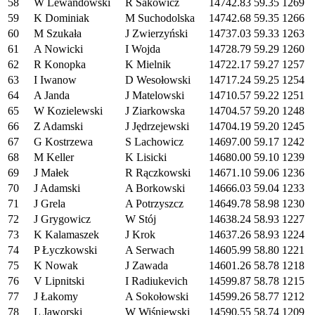
58
W Lewandowski
R Sakowicz
14742.83
59.35
1269
59
K Dominiak
M Suchodolska
14742.68
59.35
1266
60
M Szukała
J Zwierzyński
14737.03
59.33
1263
61
A Nowicki
I Wojda
14728.79
59.29
1260
62
R Konopka
K Mielnik
14722.17
59.27
1257
63
I Iwanow
D Wesołowski
14717.24
59.25
1254
64
A Janda
J Matelowski
14710.57
59.22
1251
65
W Kozielewski
J Ziarkowska
14704.57
59.20
1248
66
Z Adamski
J Jędrzejewski
14704.19
59.20
1245
67
G Kostrzewa
S Lachowicz
14697.00
59.17
1242
68
M Keller
K Lisicki
14680.00
59.10
1239
69
J Małek
R Rączkowski
14671.10
59.06
1236
70
J Adamski
A Borkowski
14666.03
59.04
1233
71
J Grela
A Potrzyszcz
14649.78
58.98
1230
72
J Grygowicz
W Stój
14638.24
58.93
1227
73
K Kalamaszek
J Krok
14637.26
58.93
1224
74
P Łyczkowski
A Serwach
14605.99
58.80
1221
75
K Nowak
J Zawada
14601.26
58.78
1218
76
V Lipnitski
I Radiukevich
14599.87
58.78
1215
77
J Łakomy
A Sokołowski
14599.26
58.77
1212
78
L Jaworski
W Wiśniewski
14590.55
58.74
1209