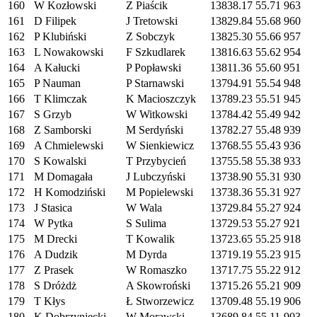
160
W Kozłowski
Z Piaścik
13838.17
55.71
963
161
D Filipek
J Tretowski
13829.84
55.68
960
162
P Klubiński
Z Sobczyk
13825.30
55.66
957
163
L Nowakowski
F Szkudlarek
13816.63
55.62
954
164
A Kałucki
P Popławski
13811.36
55.60
951
165
P Nauman
P Starnawski
13794.91
55.54
948
166
T Klimczak
K Macioszczyk
13789.23
55.51
945
167
S Grzyb
W Witkowski
13784.42
55.49
942
168
Z Samborski
M Serdyński
13782.27
55.48
939
169
A Chmielewski
W Sienkiewicz
13768.55
55.43
936
170
S Kowalski
T Przybycień
13755.58
55.38
933
171
M Domagała
J Lubczyński
13738.90
55.31
930
172
H Komodziński
M Popielewski
13738.36
55.31
927
173
J Stasica
W Wala
13729.84
55.27
924
174
W Pytka
S Sulima
13729.53
55.27
921
175
M Drecki
T Kowalik
13723.65
55.25
918
176
A Dudzik
M Dyrda
13719.19
55.23
915
177
Z Prasek
W Romaszko
13717.75
55.22
912
178
S Dróżdż
A Skowroński
13715.26
55.21
909
179
T Kłys
Ł Stworzewicz
13709.48
55.19
906
180
K Dobrzyniecki
W Morawski
13689.84
55.11
903