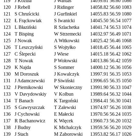
119
J Kozula
J Wardas
14059.61
56.60
1086
120
J Rebell
J Ridinger
14058.82
56.60
1083
121
S Chruścicki
J Gurfinkiel
14055.83
56.59
1080
122
Ł Frąckowiak
S Iwanicki
14045.50
56.54
1077
123
L Błaziński
R Szlachetka
14041.74
56.53
1074
124
T Bisping
W Strzemecki
14032.97
56.49
1071
125
J Nowak
A Witkowski
14025.42
56.46
1068
126
T Leszczyński
S Wojtyłko
14018.45
56.44
1065
127
C Ślepecki
J Wiese
14015.18
56.42
1062
128
T Nowak
P Wołowski
14013.86
56.42
1059
129
K Najda
S Sommer
14000.12
56.36
1056
130
M Doroszuk
J Kowalczyk
13997.91
56.35
1053
131
J Adamczewski
P Siwiński
13996.65
56.35
1050
132
J Piernikowski
W Skonieczny
13991.90
56.33
1047
133
V Davydowskiy
V Kolbun
13989.64
56.32
1044
134
T Banach
K Targoński
13984.41
56.30
1041
135
S Gawryszczak
T Zalewski
13974.97
56.26
1038
136
J Cychowski
E Małecki
13970.56
56.24
1035
137
R Bachanowicz
K Więcek
13960.73
56.20
1032
138
J Budny
K Michalczyk
13959.56
56.20
1029
139
J Stach
M Zaborowski
13953.82
56.17
1026