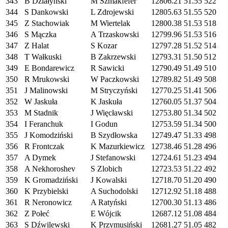
343
B Działyński
M Szmakfefer
12806.21
51.55
522
344
S Dankowski
L Zdrojewski
12805.63
51.55
520
345
Z Stachowiak
M Wiertelak
12800.38
51.53
518
346
S Mączka
A Trzaskowski
12799.96
51.53
516
347
Z Halat
S Kozar
12797.28
51.52
514
348
T Wałkuski
B Zakrzewski
12793.31
51.50
512
349
E Bondarewicz
R Sawicki
12790.49
51.49
510
350
R Mrukowski
W Paczkowski
12789.82
51.49
508
351
J Malinowski
M Stryczyński
12770.25
51.41
506
352
W Jaskuła
K Jaskuła
12760.05
51.37
504
353
M Stadnik
J Więcławski
12753.80
51.34
502
354
I Feranchuk
I Godun
12753.59
51.34
500
355
J Komodziński
B Szydłowska
12749.47
51.33
498
356
R Frontczak
K Mazurkiewicz
12738.46
51.28
496
357
A Dymek
J Stefanowski
12724.61
51.23
494
358
A Nekhoroshev
S Zlobich
12723.53
51.22
492
359
K Gromadziński
J Kowalski
12718.70
51.20
490
360
K Przybielski
A Suchodolski
12712.92
51.18
488
361
R Neronowicz
A Ratyński
12700.30
51.13
486
362
Z Połeć
E Wójcik
12687.12
51.08
484
363
S Dźwilewski
K Przymusiński
12681.27
51.05
482