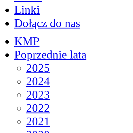
Linki
Dołącz do nas
KMP
Poprzednie lata
2025
2024
2023
2022
2021