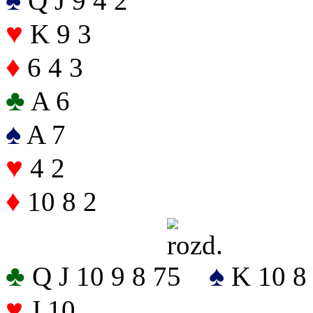
Q J 9 4 2
♥
K 9 3
♦
6 4 3
♣
A 6
♠
A 7
♥
4 2
♦
10 8 2
♣
♠
Q J 10 9 8 7
K 10 8
♥
J 10