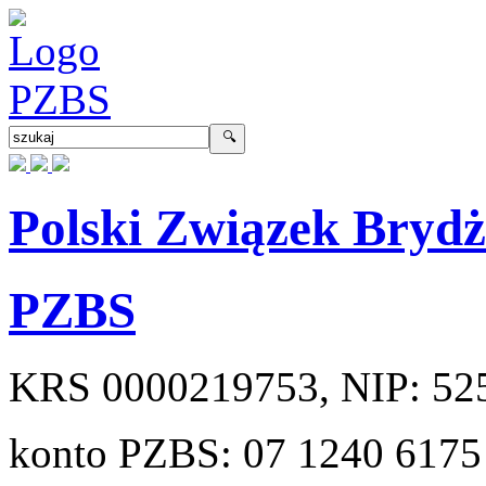
Polski Związek Bryd
PZBS
KRS
0000219753
, NIP:
52
konto PZBS:
07 1240 6175