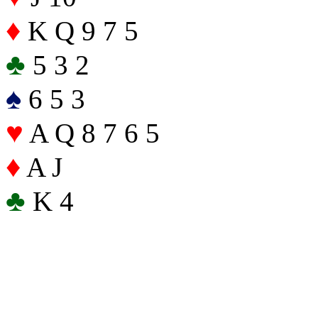
♦
K Q 9 7 5
♣
5 3 2
♠
6 5 3
♥
A Q 8 7 6 5
♦
A J
♣
K 4