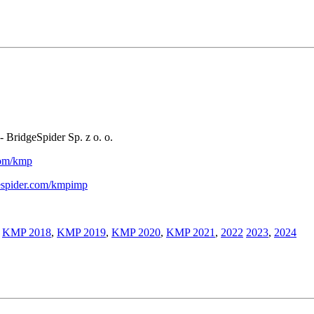
- BridgeSpider Sp. z o. o.
.com/kmp
gespider.com/kmpimp
,
KMP 2018
,
KMP 2019
,
KMP 2020
,
KMP 2021
,
2022
2023
,
2024