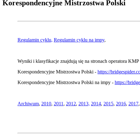
Korespondencyjne Mistrzostwa Polski
Regulamin cyklu,
Regulamin cyklu na impy
,
Wyniki i klasyfikacje znajdują się na stronach operatora KMP 
Korespondencyjne Mistrzostwa Polski -
https://bridgespider
Korespondencyjne Mistrzostwa Polski na impy -
https://brid
Archiwum
,
2010
,
2011
,
2012
,
2013,
2014
,
2015
,
2016
,
2017