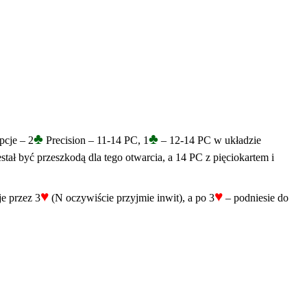
♣
♣
pcje – 2
Precision – 11-14 PC, 1
– 12-14 PC w układzie
tał być przeszkodą dla tego otwarcia, a 14 PC z pięciokartem i
♥
♥
e przez 3
(N oczywiście przyjmie inwit), a po 3
– podniesie do