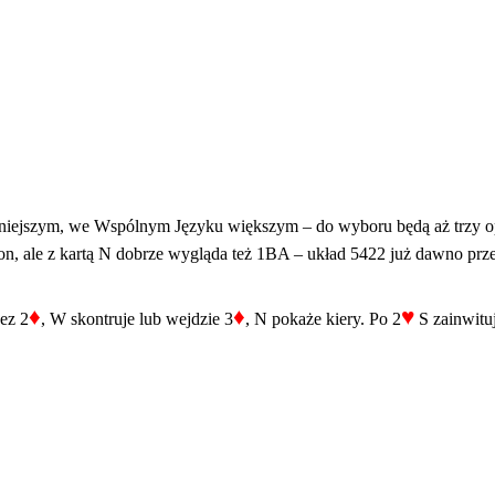
mniejszym, we Wspólnym Języku większym – do wyboru będą aż trzy o
on, ale z kartą N dobrze wygląda też 1BA – układ 5422 już dawno przes
♦
♦
♥
zez 2
, W skontruje lub wejdzie 3
, N pokaże kiery. Po 2
S zainwituj