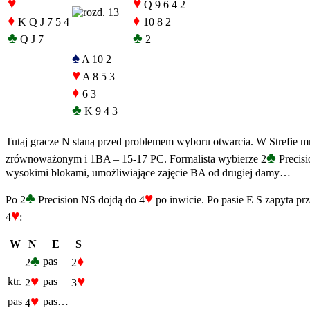
♥
♥
Q 9 6 4 2
♦
♦
K Q J 7 5 4
10 8 2
♣
♣
Q J 7
2
♠
A 10 2
♥
A 8 5 3
♦
6 3
♣
K 9 4 3
Tutaj gracze N staną przed problemem wyboru otwarcia. W Strefie 
♣
zrównoważonym i 1BA – 15-17 PC. Formalista wybierze 2
Precisi
wysokimi blokami, umożliwiające zajęcie BA od drugiej damy…
♣
♥
Po 2
Precision NS dojdą do 4
po inwicie. Po pasie E S zapyta pr
♥
4
:
W
N
E
S
♣
♦
pas
2
2
♥
♥
ktr.
pas
2
3
♥
pas
pas…
4