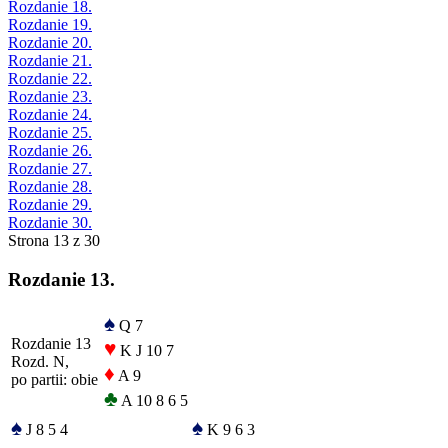
Rozdanie 18.
Rozdanie 19.
Rozdanie 20.
Rozdanie 21.
Rozdanie 22.
Rozdanie 23.
Rozdanie 24.
Rozdanie 25.
Rozdanie 26.
Rozdanie 27.
Rozdanie 28.
Rozdanie 29.
Rozdanie 30.
Strona 13 z 30
Rozdanie 13.
♠
Q 7
Rozdanie 13
♥
K J 10 7
Rozd. N,
♦
A 9
po partii: obie
♣
A 10 8 6 5
♠
♠
J 8 5 4
K 9 6 3