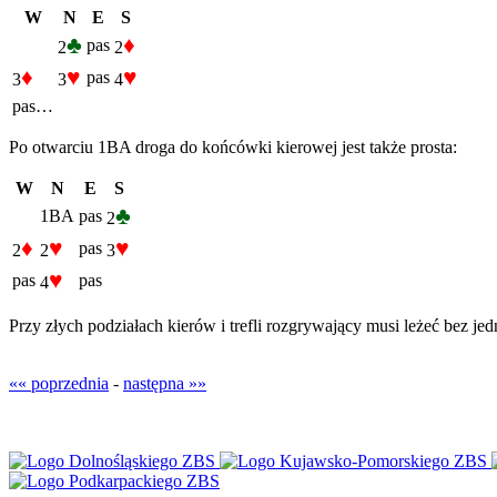
W
N
E
S
♣
♦
pas
2
2
♦
♥
♥
pas
3
3
4
pas…
Po otwarciu 1BA droga do końcówki kierowej jest także prosta:
W
N
E
S
♣
1BA
pas
2
♦
♥
♥
pas
2
2
3
♥
pas
pas
4
Przy złych podziałach kierów i trefli rozgrywający musi leżeć bez jed
«« poprzednia
-
następna »»