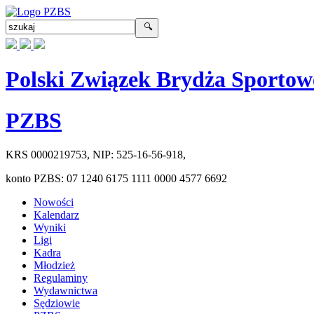
Polski Związek Brydża Sportow
PZBS
KRS
0000219753
, NIP:
525-16-56-918
,
konto PZBS:
07 1240 6175 1111 0000 4577 6692
Nowości
Kalendarz
Wyniki
Ligi
Kadra
Młodzież
Regulaminy
Wydawnictwa
Sędziowie