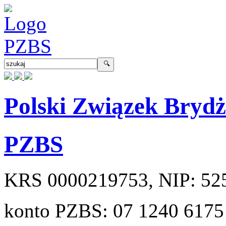
Polski Związek Bryd
PZBS
KRS
0000219753
, NIP:
52
konto PZBS:
07 1240 6175