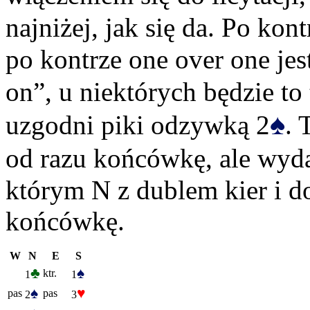
najniżej, jak się da. Po kont
po kontrze one over one jest
on”, u niektórych będzie to
♠
uzgodni piki odzywką 2
. 
od razu końcówkę, ale wydaj
którym N z dublem kier i d
końcówkę.
W
N
E
S
♣
♠
ktr.
1
1
♠
♥
pas
pas
2
3