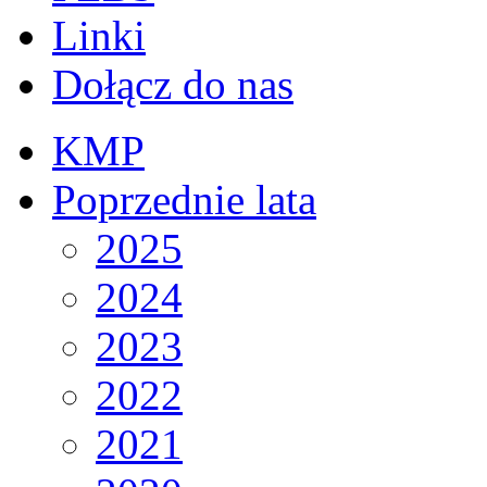
Linki
Dołącz do nas
KMP
Poprzednie lata
2025
2024
2023
2022
2021