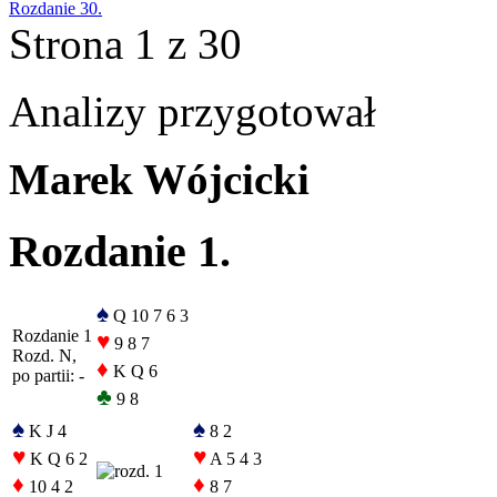
Rozdanie 30.
Strona 1 z 30
Analizy przygotował
Marek Wójcicki
Rozdanie 1.
♠
Q 10 7 6 3
Rozdanie 1
♥
9 8 7
Rozd. N,
♦
K Q 6
po partii: -
♣
9 8
♠
♠
K J 4
8 2
♥
♥
K Q 6 2
A 5 4 3
♦
♦
10 4 2
8 7