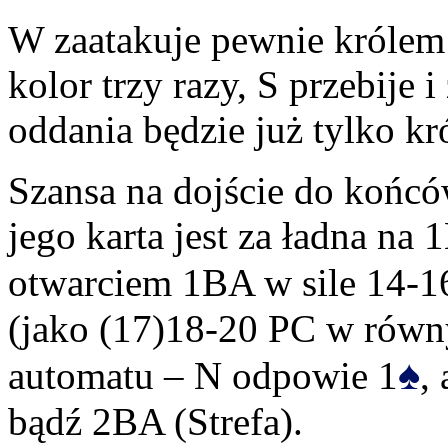
W zaatakuje pewnie królem k
kolor trzy razy, S przebije 
oddania będzie już tylko kró
Szansa na dojście do końcó
jego karta jest za ładna na
otwarciem 1BA w sile 14-16
(jako (17)18-20 PC w rów
♠
automatu – N odpowie 1
,
bądź 2BA (Strefa).