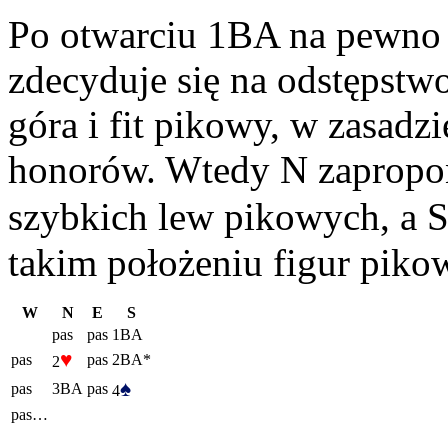
Po otwarciu 1BA na pewno n
zdecyduje się na odstępstwo
góra i fit pikowy, w zasadz
honorów. Wtedy N zapropon
szybkich lew pikowych, a S
takim położeniu figur pik
W
N
E
S
pas
pas
1BA
♥
pas
pas
2BA*
2
♠
pas
3BA
pas
4
pas…