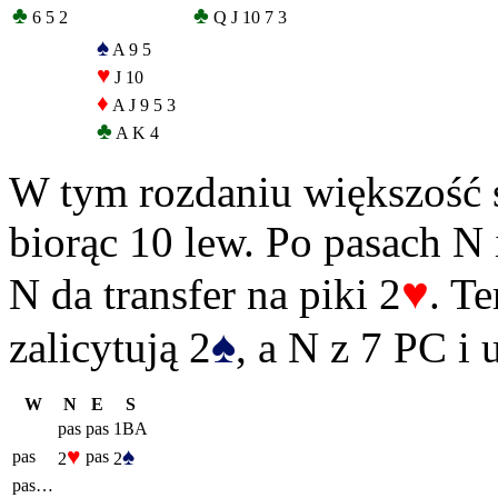
♣
♣
6 5 2
Q J 10 7 3
♠
A 9 5
♥
J 10
♦
A J 9 5 3
♣
A K 4
W tym rozdaniu większość s
biorąc 10 lew. Po pasach N
♥
N da transfer na piki 2
. T
♠
zalicytują 2
, a N z 7 PC i
W
N
E
S
pas
pas
1BA
♥
♠
pas
pas
2
2
pas…