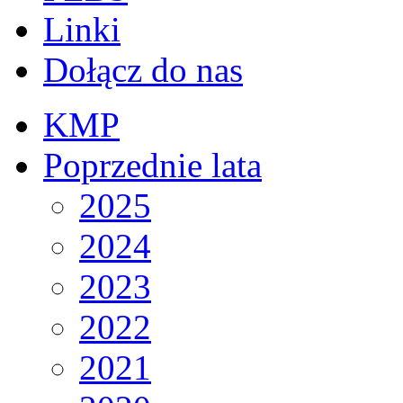
Linki
Dołącz do nas
KMP
Poprzednie lata
2025
2024
2023
2022
2021