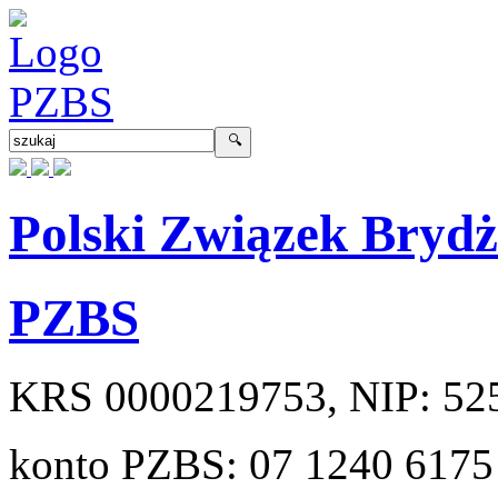
Polski Związek Bryd
PZBS
KRS
0000219753
, NIP:
52
konto PZBS:
07 1240 6175