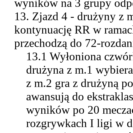
wyników na 3 grupy odpo
Zjazd 4 - drużyny z m
kontynuację RR w ramac
przechodzą do 72-rozdan
Wyłoniona czwórk
drużyna z m.1 wybiera
z m.2 gra z drużyną p
awansują do ekstrakla
wyników po 20 meczach
rozgrywkach I ligi w 