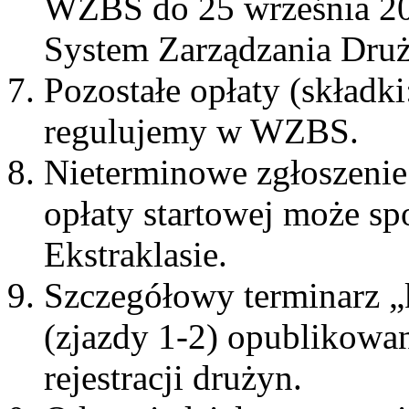
WZBS do 25 września 20
System Zarządzania Dru
Pozostałe opłaty (składk
regulujemy w WZBS.
Nieterminowe zgłoszenie
opłaty startowej może sp
Ekstraklasie.
Szczegółowy terminarz „k
(zjazdy 1-2) opublikowa
rejestracji drużyn.