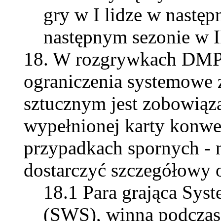
gry w I lidze w nastę
następnym sezonie w II
W rozgrywkach DMP 
ograniczenia systemowe z
sztucznym jest zobowiąza
wypełnionej karty konwe
przypadkach spornych - 
dostarczyć szczegółowy o
Para grająca Sy
(SWS), winna podczas 