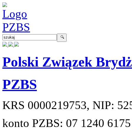
Polski Związek Bryd
PZBS
KRS
0000219753
, NIP:
52
konto PZBS:
07 1240 6175