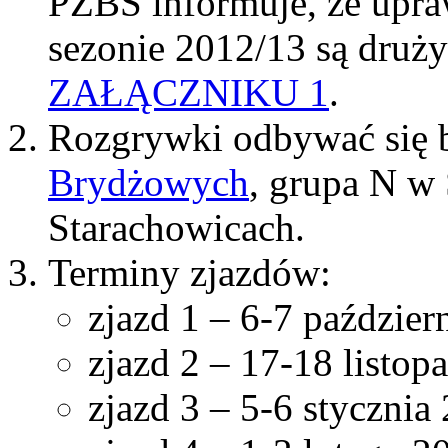
PZBS informuje, że upra
sezonie 2012/13 są druż
ZAŁĄCZNIKU 1
.
Rozgrywki odbywać się
Brydżowych
, grupa N w 
Starachowicach.
Terminy zjazdów:
zjazd 1 – 6-7 paździe
zjazd 2 – 17-18 listo
zjazd 3 – 5-6 styczni