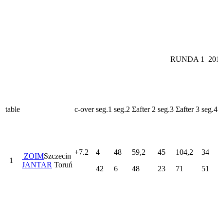
RUNDA 1 2013
table
c-over
seg.1
seg.2
Σafter 2
seg.3
Σafter 3
seg.4
+7.2
4
48
59,2
45
104,2
34
ZOIM
Szczecin
1
JANTAR
Toruń
42
6
48
23
71
51