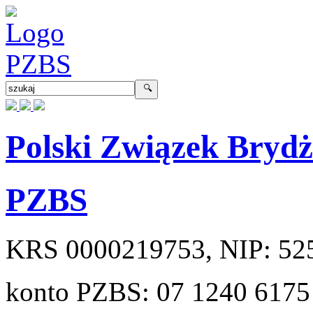
Polski Związek Bryd
PZBS
KRS
0000219753
, NIP:
52
konto PZBS:
07 1240 6175