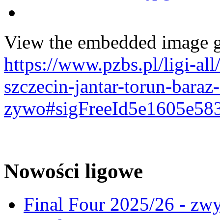
View the embedded image ga
https://www.pzbs.pl/ligi-al
szczecin-jantar-torun-baraz-
zywo#sigFreeId5e1605e58
Nowości ligowe
Final Four 2025/26 - zw