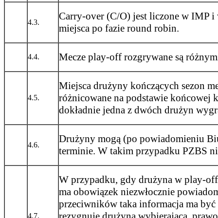
Carry-over (C/O) jest liczone w IMP 
4.3.
miejsca po fazie round robin.
Mecze play-off rozgrywane są różnym
4.4.
Miejsca drużyny kończących sezon m
różnicowane na podstawie końcowej kla
4.5.
dokładnie jedna z dwóch drużyn wygra
Drużyny mogą (po powiadomieniu Biu
4.6.
terminie. W takim przypadku PZBS ni
W przypadku, gdy drużyna w play-off
ma obowiązek niezwłocznie powiadom
przeciwników taka informacja ma być 
rezygnuje drużyna wybierająca, prawo
4.7.