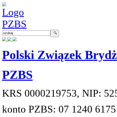
Polski Związek Bryd
PZBS
KRS
0000219753
, NIP:
52
konto PZBS:
07 1240 6175