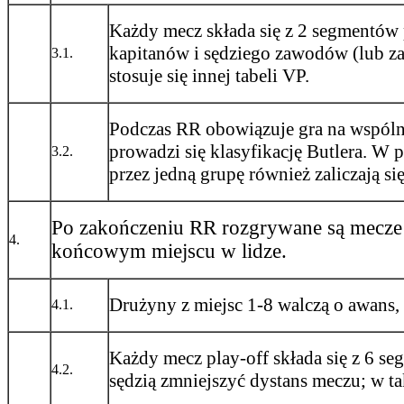
Każdy mecz składa się z 2 segmentów 
kapitanów i sędziego zawodów (lub z
3.1.
stosuje się innej tabeli VP.
Podczas RR obowiązuje gra na wspólny
prowadzi się klasyfikację Butlera. W
3.2.
przez jedną grupę również zaliczają się
Po zakończeniu RR rozgrywane są mecze p
4.
końcowym miejscu w lidze.
Drużyny z miejsc 1-8 walczą o awans,
4.1.
Każdy mecz play-off składa się z 6 s
4.2.
sędzią zmniejszyć dystans meczu; w t