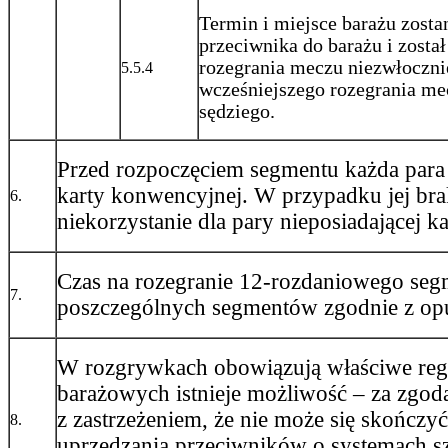
Termin i miejsce barażu zosta
przeciwnika do barażu i zosta
rozegrania meczu niezwłoczni
5.5.4
wcześniejszego rozegrania me
sędziego.
Przed rozpoczęciem segmentu każda par
karty konwencyjnej. W przypadku jej br
6.
niekorzystanie dla pary nieposiadającej 
Czas na rozegranie 12-rozdaniowego seg
7.
poszczególnych segmentów zgodnie z 
W rozgrywkach obowiązują właściwe reg
barażowych istnieje możliwość – za zgo
z zastrzeżeniem, że nie może się skończ
8.
uprzedzania przeciwników o systemach sz