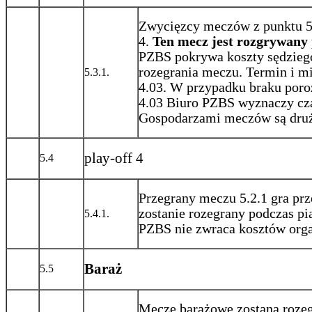
Zwycięzcy meczów z punktu 5.
4.
Ten mecz jest rozgrywany 
PZBS pokrywa koszty sędzieg
rozegrania meczu. Termin i m
5.3.1.
4.03. W przypadku braku poro
4.03 Biuro PZBS wyznaczy czas
Gospodarzami meczów są druż
play-off 4
5.4
Przegrany meczu 5.2.1 gra pr
zostanie rozegrany podczas p
5.4.1.
PZBS nie zwraca kosztów organ
Baraż
5.5
Mecze barażowe zostaną rozeg