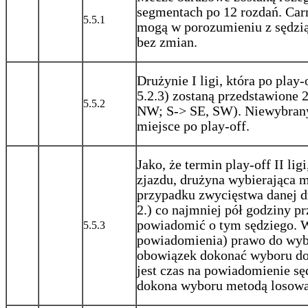
segmentach po 12 rozdań. Carr
5.5.1
mogą w porozumieniu z sędzią
bez zmian.
Drużynie I ligi, która po pla
5.2.3) zostaną przedstawione 
5.5.2
NW; S-> SE, SW). Niewybrany 
miejsce po play-off.
Jako, że termin play-off II li
zjazdu, drużyna wybierająca 
przypadku zwycięstwa danej dr
2.) co najmniej pół godziny 
powiadomić o tym sędziego. W
5.5.3
powiadomienia) prawo do wybo
obowiązek dokonać wyboru do
jest czas na powiadomienie sęd
dokona wyboru metodą losowa