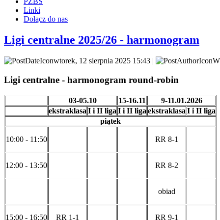
PZBS
Linki
Dołącz do nas
Ligi centralne 2025/26 - harmonogram
wtorek, 12 sierpnia 2025 15:43 |
Wp
Ligi centralne - harmonogram round-robin
03-05.10
15-16.11
9-11.01.2026
ekstraklasa
I i II liga
I i II liga
ekstraklasa
I i II liga
piątek
10:00 - 11:50
RR 8-1
12:00 - 13:50
RR 8-2
obiad
15:00 - 16:50
RR 1-1
RR 9-1