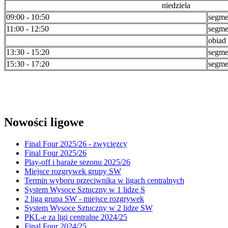
niedziela
09:00 - 10:50
segme
11:00 - 12:50
segme
obiad
13:30 - 15:20
segme
15:30 - 17:20
segme
Nowości ligowe
Final Four 2025/26 - zwycięzcy
Final Four 2025/26
Play-off i baraże sezonu 2025/26
Miejsce rozgrywek grupy SW
Termin wyboru przeciwnika w ligach centralnych
System Wysoce Sztuczny w 1 lidze S
2 liga grupa SW - miejsce rozgrywek
System Wysoce Sztuczny w 2 lidze SW
PKL-e za ligi centralne 2024/25
Final Four 2024/25