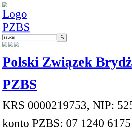
Polski Związek Bryd
PZBS
KRS
0000219753
, NIP:
52
konto PZBS:
07 1240 6175