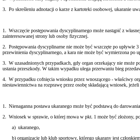
3. Po skreśleniu adnotacji o karze z kartoteki osobowej, ukaranie uwa
1. Wszczęcie postępowania dyscyplinarnego może nastąpić z własne
zainteresowanej strony lub osoby fizycznej.
2. Postępowania dyscyplinarne nie może być wszczęte po upływie 3
przewinienia dyscyplinarnego, a kara nie może być wymierzona po up
3. W uzasadnionych przypadkach, gdy organ orzekający nie może pod
ustania przeszkody. W takim wypadku ulega przerwaniu bieg przedaw
4. W przypadku cofnięcia wniosku przez wnoszącego - właściwy org
niestawiennictwa na rozprawę przez osobę składającą wniosek, jeżeli
1. Nienaganna postawa ukaranego może być podstawą do darowania c
2. Wniosek w sprawie, o której mowa w pkt. 1 może być złożony, po
a) ukaranego,
b) organizację lub klub sportowy, którego ukarany jest członkie