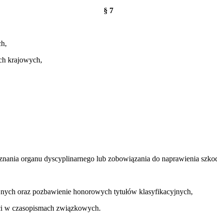
§ 7
ch,
ch krajowych,
nania organu dyscyplinarnego lub zobowiązania do naprawienia szko
cyjnych oraz pozbawienie honorowych tytułów klasyfikacyjnych,
ści w czasopismach związkowych.