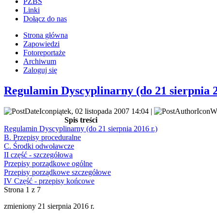
PZBS
Linki
Dołącz do nas
Strona główna
Zapowiedzi
Fotoreportaże
Archiwum
Zaloguj się
Regulamin Dyscyplinarny (do 21 sierpnia 2
piątek, 02 listopada 2007 14:04 |
Wp
Spis treści
Regulamin Dyscyplinarny (do 21 sierpnia 2016 r.)
B. Przepisy proceduralne
C. Środki odwoławcze
II część - szczegółowa
Przepisy porządkowe ogólne
Przepisy porządkowe szczegółowe
IV Część - przepisy końcowe
Strona 1 z 7
zmieniony 21 sierpnia 2016 r.