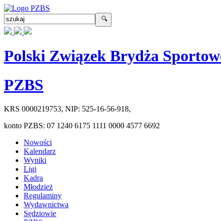
Polski Związek Brydża Sportow
PZBS
KRS
0000219753
, NIP:
525-16-56-918
,
konto PZBS:
07 1240 6175 1111 0000 4577 6692
Nowości
Kalendarz
Wyniki
Ligi
Kadra
Młodzież
Regulaminy
Wydawnictwa
Sędziowie