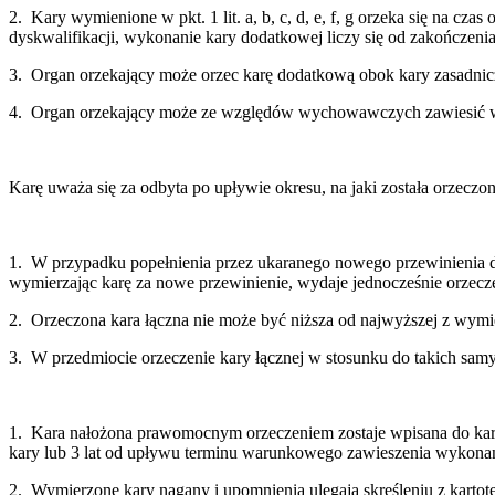
2. Kary wymienione w pkt. 1 lit. a, b, c, d, e, f, g orzeka się na c
dyskwalifikacji, wykonanie kary dodatkowej liczy się od zakończenia 
3. Organ orzekający może orzec karę dodatkową obok kary zasadnicze
4. Organ orzekający może ze względów wychowawczych zawiesić waru
Karę uważa się za odbyta po upływie okresu, na jaki została orzeczo
1. W przypadku popełnienia przez ukaranego nowego przewinienia dy
wymierzając karę za nowe przewinienie, wydaje jednocześnie orzecze
2. Orzeczona kara łączna nie może być niższa od najwyższej z wym
3. W przedmiocie orzeczenie kary łącznej w stosunku do takich samy
1. Kara nałożona prawomocnym orzeczeniem zostaje wpisana do karto
kary lub 3 lat od upływu terminu warunkowego zawieszenia wykonan
2. Wymierzone kary nagany i upomnienia ulegają skreśleniu z kart