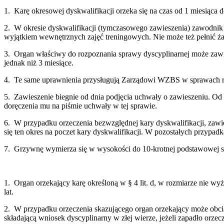
1. Karę okresowej dyskwalifikacji orzeka się na czas od 1 miesiąca 
2. W okresie dyskwalifikacji (tymczasowego zawieszenia) zawodnik
wyjątkiem wewnętrznych zajęć treningowych. Nie może też pełnić ża
3. Organ właściwy do rozpoznania sprawy dyscyplinarnej może zawie
jednak niż 3 miesiące.
4. Te same uprawnienia przysługują Zarządowi WZBS w sprawach ro
5. Zawieszenie biegnie od dnia podjęcia uchwały o zawieszeniu. Od
doręczenia mu na piśmie uchwały w tej sprawie.
6. W przypadku orzeczenia bezwzględnej kary dyskwalifikacji, zawi
się ten okres na poczet kary dyskwalifikacji. W pozostałych przypad
7. Grzywnę wymierza się w wysokości do 10-krotnej podstawowej sk
1. Organ orzekający karę określoną w § 4 lit. d, w rozmiarze nie 
lat.
2. W przypadku orzeczenia skazującego organ orzekający może obci
składającą wniosek dyscyplinarny w złej wierze, jeżeli zapadło orzec