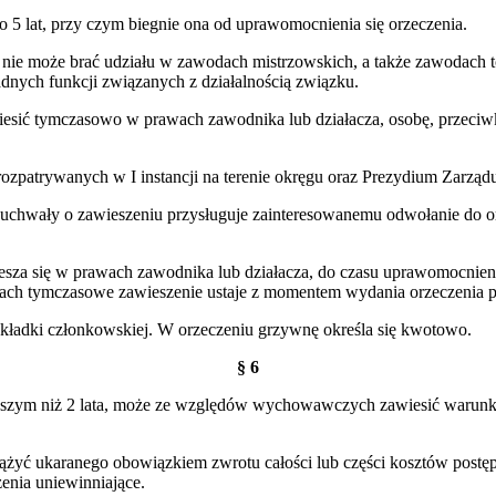
do 5 lat, przy czym biegnie ona od uprawomocnienia się orzeczenia.
 nie może brać udziału w zawodach mistrzowskich, a także zawodach 
dnych funkcji związanych z działalnością związku.
sić tymczasowo w prawach zawodnika lub działacza, osobę, przeciwko
zpatrywanych w I instancji na terenie okręgu oraz Prezydium Zarzą
 uchwały o zawieszeniu przysługuje zainteresowanemu odwołanie do or
esza się w prawach zawodnika lub działacza, do czasu uprawomocnieni
kach tymczasowe zawieszenie ustaje z momentem wydania orzeczenia prz
ładki członkowskiej. W orzeczeniu grzywnę określa się kwotowo.
§ 6
wyższym niż 2 lata, może ze względów wychowawczych zawiesić warunko
ążyć ukaranego obowiązkiem zwrotu całości lub części kosztów post
zenia uniewinniające.