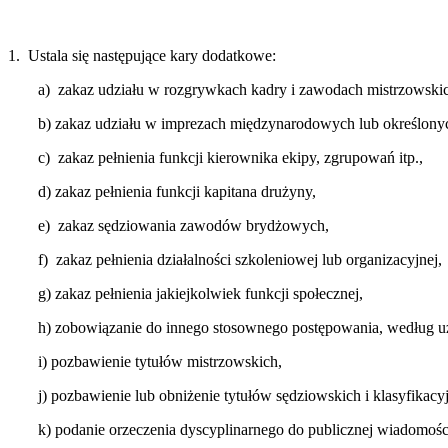
1. Ustala się następujące kary dodatkowe:
a) zakaz udziału w rozgrywkach kadry i zawodach mistrzowski
b) zakaz udziału w imprezach międzynarodowych lub określony
c) zakaz pełnienia funkcji kierownika ekipy, zgrupowań itp.,
d) zakaz pełnienia funkcji kapitana drużyny,
e) zakaz sędziowania zawodów brydżowych,
f) zakaz pełnienia działalności szkoleniowej lub organizacyjnej,
g) zakaz pełnienia jakiejkolwiek funkcji społecznej,
h) zobowiązanie do innego stosownego postępowania, według uz
i) pozbawienie tytułów mistrzowskich,
j) pozbawienie lub obniżenie tytułów sędziowskich i klasyfika
k) podanie orzeczenia dyscyplinarnego do publicznej wiadomo