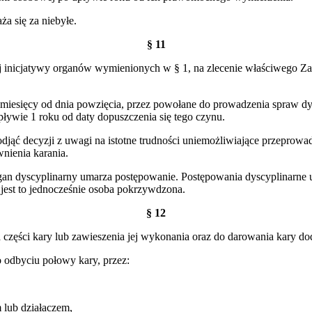
ża się za niebyłe.
§ 11
j inicjatywy organów wymienionych w § 1, na zlecenie właściwego Za
 miesięcy od dnia powzięcia, przez powołane do prowadzenia spraw d
ływie 1 roku od daty dopuszczenia się tego czynu.
jąć decyzji z uwagi na istotne trudności uniemożliwiające przeprowa
nienia karania.
an dyscyplinarny umarza postępowanie. Postępowania dyscyplinarne 
 jest to jednocześnie osoba pokrzywdzona.
§ 12
zęści kary lub zawieszenia jej wykonania oraz do darowania kary do
 odbyciu połowy kary, przez:
m lub działaczem,