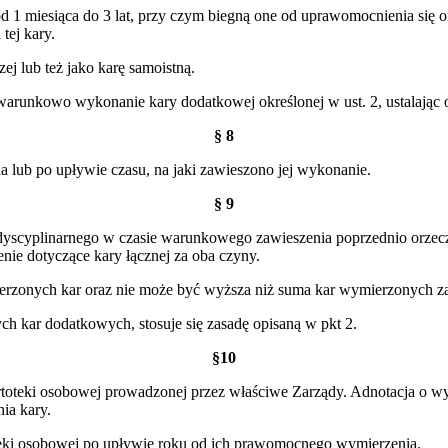
zas od 1 miesiąca do 3 lat, przy czym biegną one od uprawomocnienia si
tej kary.
j lub też jako karę samoistną.
nkowo wykonanie kary dodatkowej określonej w ust. 2, ustalając okr
§ 8
na lub po upływie czasu, na jaki zawieszono jej wykonanie.
§ 9
scyplinarnego w czasie warunkowego zawieszenia poprzednio orzeczon
nie dotyczące kary łącznej za oba czyny.
ierzonych kar oraz nie może być wyższa niż suma kar wymierzonych z
ch kar dodatkowych, stosuje się zasadę opisaną w pkt 2.
§10
teki osobowej prowadzonej przez właściwe Zarządy. Adnotacja o wymie
ia kary.
oteki osobowej po upływie roku od ich prawomocnego wymierzenia.