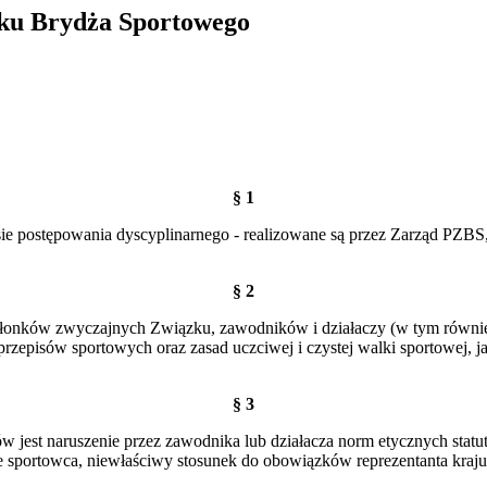
zku Brydża Sportowego
§ 1
esie postępowania dyscyplinarnego - realizowane są przez Zarząd
§ 2
onków zwyczajnych Związku, zawodników i działaczy (w tym również 
 przepisów sportowych oraz zasad uczciwej i czystej walki sportowej
§ 3
w jest naruszenie przez zawodnika lub działacza norm etycznych stat
ne sportowca, niewłaściwy stosunek do obowiązków reprezentanta kraju