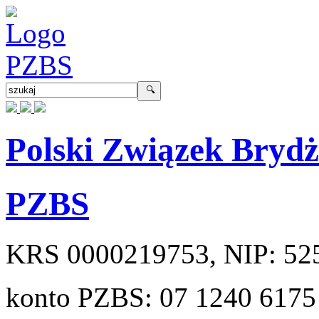
Polski Związek Bryd
PZBS
KRS
0000219753
, NIP:
52
konto PZBS:
07 1240 6175