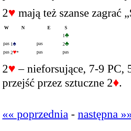
♥
2
mają też szanse zagrać 
W
N
E
S
♣
1
♠
♣
pas
pas
1
2
♥
pas
pas
pas
2
*
♥
2
– nieforsujące, 7-9 PC, 
♦
przejść przez sztuczne 2
.
«« poprzednia
-
następna »