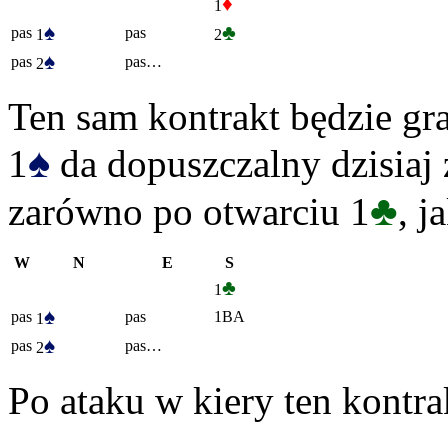
♦
1
♠
♣
pas
pas
1
2
♠
pas
pas…
2
Ten sam kontrakt będzie gr
♠
1
da dopuszczalny dzisiaj 
♣
zarówno po otwarciu 1
, j
W
N
E
S
♣
1
♠
pas
pas
1BA
1
♠
pas
pas…
2
Po ataku w kiery ten kontr