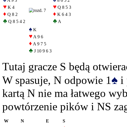
A 9 3
8 6 5 2
♥
♥
K 4
Q 8 5 3
♦
♦
Q 8 2
K 6 4 3
♣
♣
Q 8 5 4 2
A
♠
K
♥
A 9 6
♦
A 9 7 5
♣
J 10 9 6 3
Tutaj gracze S będą otwiera
♠
W spasuje, N odpowie 1
i 
kartą N nie ma łatwego wyb
powtórzenie pików i NS zag
W
N
E
S