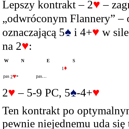
♥
Lepszy kontrakt – 2
– zagr
„odwróconym Flannery” – 
♠
♥
oznaczającą 5
i 4+
w sile
♥
na 2
:
W
N
E
S
♦
1
♥
pas
pas…
2
*
♥
♠
♥
2
– 5-9 PC, 5
-4+
Ten kontrakt po optymalnym 
pewnie niejednemu uda się 