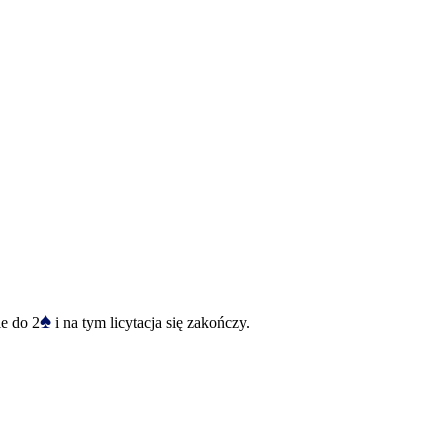
♠
ie do 2
i na tym licytacja się zakończy.