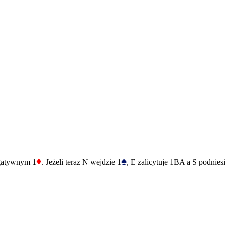
♦
♠
egatywnym 1
. Jeżeli teraz N wejdzie 1
, E zalicytuje 1BA a S podnies