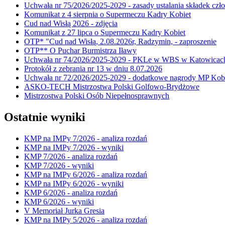
Uchwała nr 75/2026/2025-2029 - zasady ustalania składek cz
Komunikat z 4 sierpnia o Supermeczu Kadry Kobiet
Cud nad Wisłą 2026 - zdjęcia
Komunikat z 27 lipca o Supermeczu Kadry Kobiet
OTP* "Cud nad Wisłą, 2.08.2026r, Radzymin, - zaproszenie
OTP** O Puchar Burmistrza Iławy
Uchwała nr 74/2026/2025-2029 - PKLe w WBS w Katowicac
Protokół z zebrania nr 13 w dniu 8.07.2026
Uchwała nr 72/2026/2025-2029 - dodatkowe nagrody MP Kobi
ASKO-TECH Mistrzostwa Polski Golfowo-Brydżowe
Mistrzostwa Polski Osób Niepełnosprawnych
Ostatnie wyniki
KMP na IMPy 7/2026 - analiza rozdań
KMP na IMPy 7/2026 - wyniki
KMP 7/2026 - analiza rozdań
KMP 7/2026 - wyniki
KMP na IMPy 6/2026 - analiza rozdań
KMP na IMPy 6/2026 - wyniki
KMP 6/2026 - analiza rozdań
KMP 6/2026 - wyniki
V Memoriał Jurka Gresia
KMP na IMPy 5/2026 - analiza rozdań