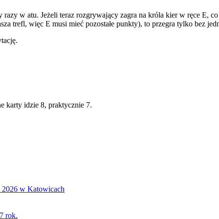
y razy w atu. Jeżeli teraz rozgrywający zagra na króla kier w ręce E, c
a trefl, więc E musi mieć pozostałe punkty), to przegra tylko bez jedn
tację.
e karty idzie 8, praktycznie 7.
S 2026 w Katowicach
7 rok.