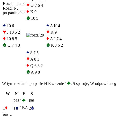
Rozdanie 29
♥
Q 7 6 4
Rozd. N,
♦
K 9
po partii: obie
♣
10 5
♠
♠
10 6
A K 4
♥
♥
J 10 5 2
K 9
♦
♦
10 8 5
A J 7 4
♣
♣
Q 7 4 3
K J 6 2
♠
8 7 5
♥
A 8 3
♦
Q 6 3 2
♣
A 9 8
♣
W tym rozdaniu po pasie N E zacznie 1
. S spasuje, W odpowie n
W
N
E
S
♣
pas
pas
1
♦
♠
♠
1BA
1
1
2
pas…