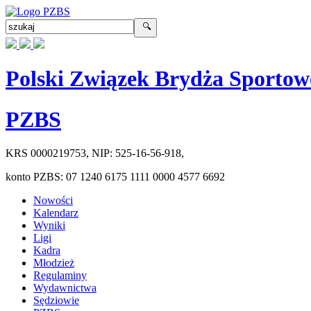
Polski Związek Brydża Sportow
PZBS
KRS
0000219753
, NIP:
525-16-56-918
,
konto PZBS:
07 1240 6175 1111 0000 4577 6692
Nowości
Kalendarz
Wyniki
Ligi
Kadra
Młodzież
Regulaminy
Wydawnictwa
Sędziowie