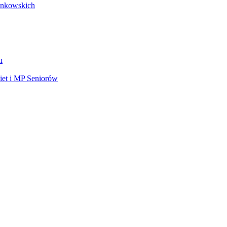
łonkowskich
h
et i MP Seniorów