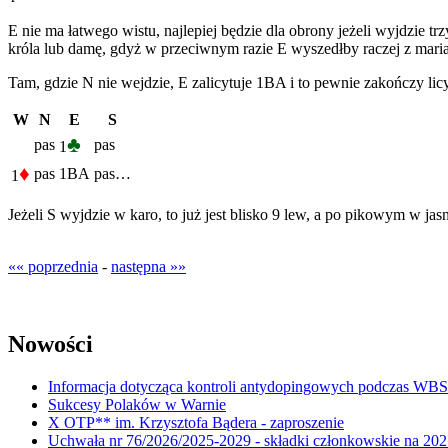
E nie ma łatwego wistu, najlepiej będzie dla obrony jeżeli wyjdzie trz
króla lub damę, gdyż w przeciwnym razie E wyszedłby raczej z mariasz
Tam, gdzie N nie wejdzie, E zalicytuje 1BA i to pewnie zakończy licy
W
N
E
S
♣
pas
pas
1
♦
pas
1BA
pas…
1
Jeżeli S wyjdzie w karo, to już jest blisko 9 lew, a po pikowym w jasn
«« poprzednia
-
następna »»
Nowości
Informacja dotycząca kontroli antydopingowych podczas WB
Sukcesy Polaków w Warnie
X OTP** im. Krzysztofa Bądera - zaproszenie
Uchwała nr 76/2026/2025-2029 - składki członkowskie na 202