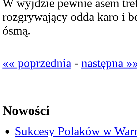
W wyjdzie pewnie asem trefl
rozgrywający odda karo i b
ósmą.
«« poprzednia
-
następna »
Nowości
Sukcesy Polaków w War