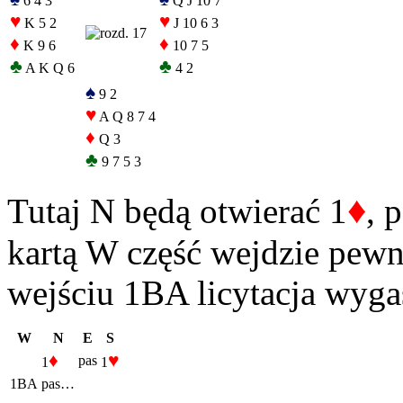
6 4 3
Q J 10 7
♥
♥
K 5 2
J 10 6 3
♦
♦
K 9 6
10 7 5
♣
♣
A K Q 6
4 2
♠
9 2
♥
A Q 8 7 4
♦
Q 3
♣
9 7 5 3
♦
Tutaj N będą otwierać 1
, 
kartą W część wejdzie pewn
wejściu 1BA licytacja wyga
W
N
E
S
♦
♥
pas
1
1
1BA
pas…