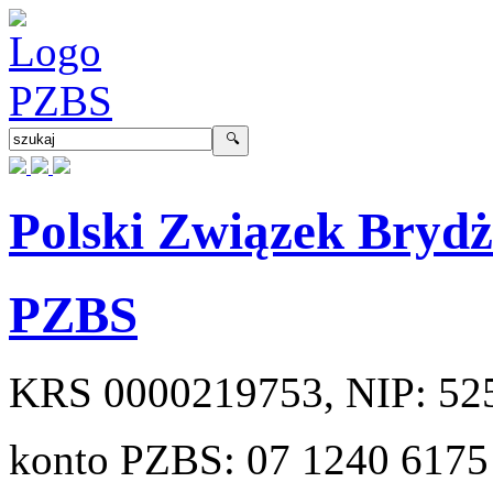
Polski Związek Bryd
PZBS
KRS
0000219753
, NIP:
52
konto PZBS:
07 1240 6175