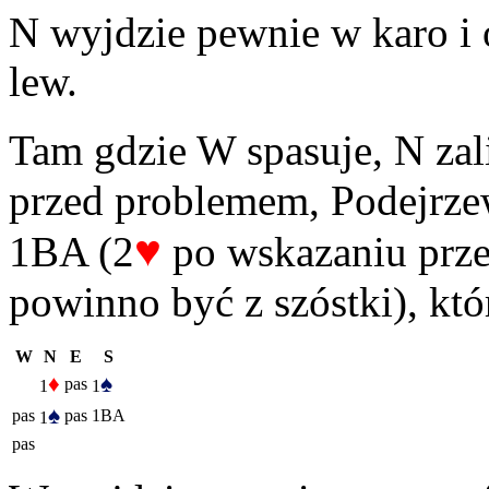
N wyjdzie pewnie w karo i
lew.
Tam gdzie W spasuje, N zal
przed problemem, Podejrze
♥
1BA (2
po wskazaniu prze
powinno być z szóstki), któ
W
N
E
S
♦
♠
pas
1
1
♠
pas
pas
1BA
1
pas