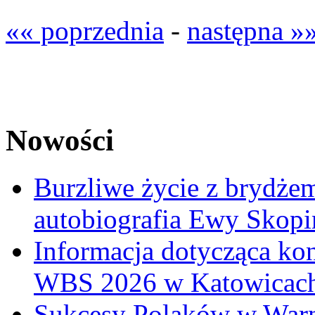
«« poprzednia
-
następna »
Nowości
Burzliwe życie z brydżem
autobiografia Ewy Skopi
Informacja dotycząca ko
WBS 2026 w Katowicac
Sukcesy Polaków w War