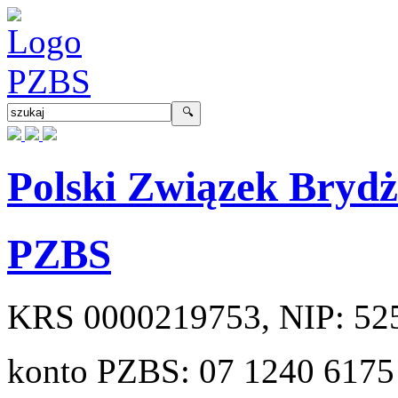
Polski Związek Bryd
PZBS
KRS
0000219753
, NIP:
52
konto PZBS:
07 1240 6175