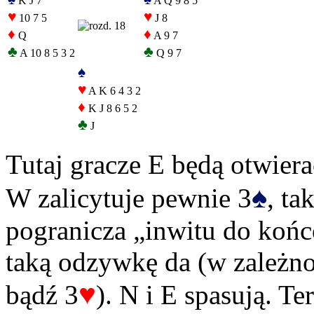
K J 7
A Q 9 8 5
♥
♥
10 7 5
J 8
♦
♦
Q
A 9 7
♣
♣
A 10 8 5 3 2
Q 9 7
♠
♥
A K 6 4 3 2
♦
K J 8 6 5 2
♣
J
Tutaj gracze E będą otwiera
♠
W zalicytuje pewnie 3
, ta
pogranicza „inwitu do końc
taką odzywkę da (w zależno
♥
bądź 3
). N i E spasują. Te