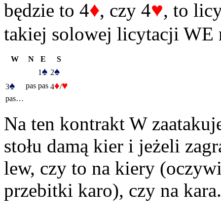
♦
♥
będzie to 4
, czy 4
, to li
takiej solowej licytacji WE
W
N
E
S
♠
♠
1
2
♠
♦
♥
pas
pas
3
4
/
pas…
Na ten kontrakt W zaatakuje
stołu damą kier i jeżeli zag
lew, czy to na kiery (oczyw
przebitki karo), czy na kara