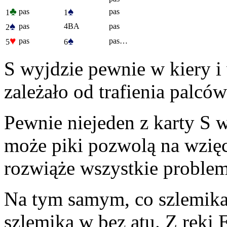
♣
♠
pas
pas
1
1
♠
pas
4BA
pas
2
♥
♠
pas
pas…
5
6
S wyjdzie pewnie w kiery i
zależało od trafienia palcó
Pewnie niejeden z karty S w
może piki pozwolą na wzięc
rozwiąże wszystkie proble
Na tym samym, co szlemika
szlemika w bez atu. Z ręki 