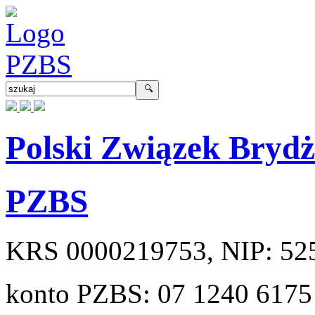
Polski Związek Bryd
PZBS
KRS
0000219753
, NIP:
52
konto PZBS:
07 1240 6175