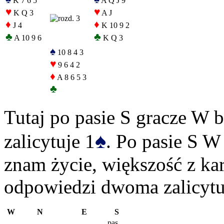
K 7 6 5
A Q J 9
♥
♥
K Q 3
A J
♦
♦
J 4
K 10 9 2
♣
♣
A 10 9 6
K Q 3
♠
10 8 4 3
♥
9 6 4 2
♦
A 8 6 5 3
♣
Tutaj po pasie S gracze W b
♠
zalicytuje 1
. Po pasie S W
znam życie, większość z kar
odpowiedzi dwoma zalicytuj
W
N
E
S
pas