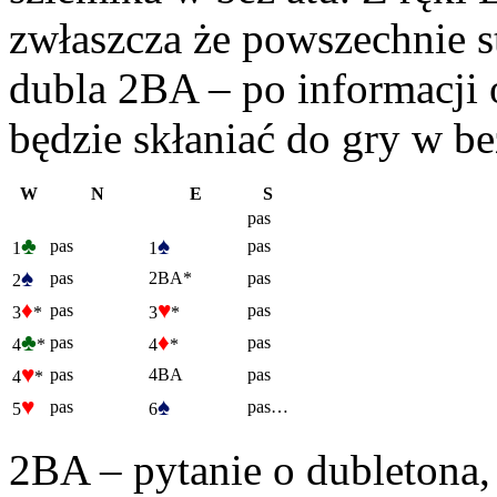
zwłaszcza że powszechnie s
dubla 2BA – po informacji 
będzie skłaniać do gry w be
W
N
E
S
pas
♣
♠
pas
pas
1
1
♠
pas
2BA*
pas
2
♦
♥
pas
pas
3
*
3
*
♣
♦
pas
pas
4
*
4
*
♥
pas
4BA
pas
4
*
♥
♠
pas
pas…
5
6
2BA – pytanie o dubletona, 