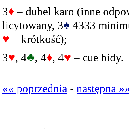
♦
3
– dubel karo (inne odpo
♠
licytowany, 3
4333 minim
♥
– krótkość);
♥
♣
♦
♥
3
, 4
, 4
, 4
– cue bidy.
«« poprzednia
-
następna »