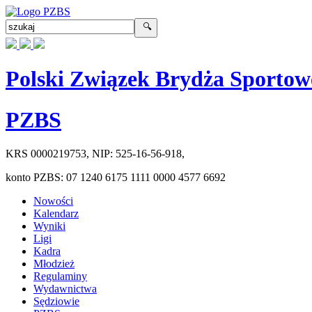
Polski Związek Brydża Sportow
PZBS
KRS
0000219753
, NIP:
525-16-56-918
,
konto PZBS:
07 1240 6175 1111 0000 4577 6692
Nowości
Kalendarz
Wyniki
Ligi
Kadra
Młodzież
Regulaminy
Wydawnictwa
Sędziowie