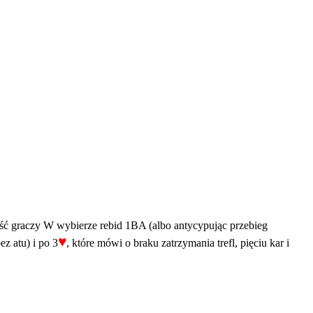
zęść graczy W wybierze rebid 1BA (albo antycypując przebieg
♥
z atu) i po 3
, które mówi o braku zatrzymania trefl, pięciu kar i