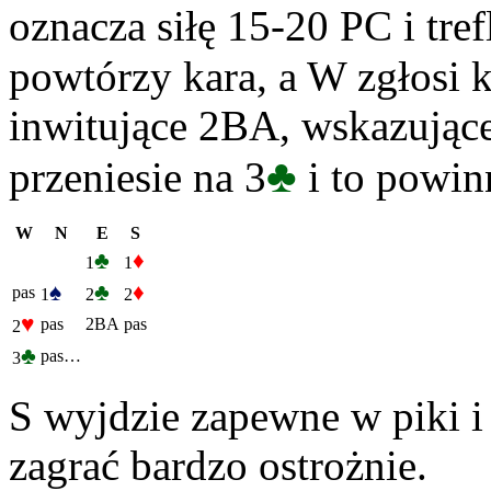
oznacza siłę 15-20 PC i tref
powtórzy kara, a W zgłosi ki
inwitujące 2BA, wskazując
♣
przeniesie na 3
i to powin
W
N
E
S
♣
♦
1
1
♠
♣
♦
pas
1
2
2
♥
pas
2BA
pas
2
♣
pas…
3
S wyjdzie zapewne w piki 
zagrać bardzo ostrożnie.