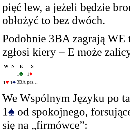
pięć lew, a jeżeli będzie b
obłożyć to bez dwóch.
Podobnie 3BA zagrają WE t
zgłosi kiery – E może zali
W
N
E
S
♣
♦
1
1
♥
♠
3BA
pas…
1
1
We Wspólnym Języku po ta
♠
1
od spokojnego, forsując
się na „firmówce”: