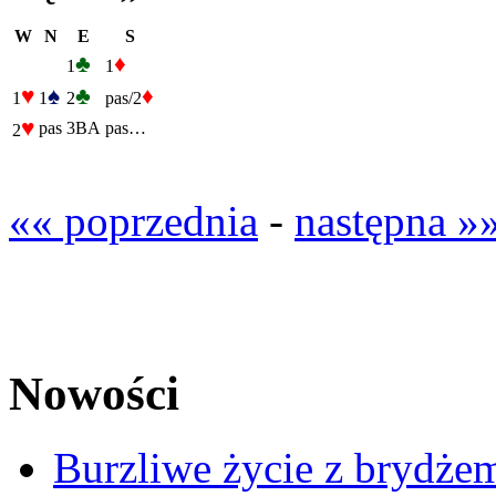
W
N
E
S
♣
♦
1
1
♥
♠
♣
♦
1
1
2
pas/2
♥
pas
3BA
pas…
2
«« poprzednia
-
następna »
Nowości
Burzliwe życie z brydżem