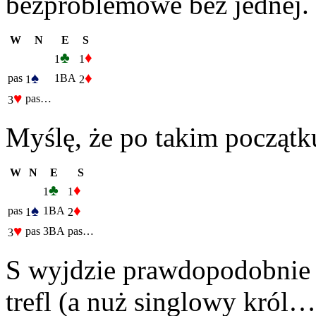
bezproblemowe bez jednej
W
N
E
S
♣
♦
1
1
♠
♦
pas
1BA
1
2
♥
pas…
3
Myślę, że po takim początku
W
N
E
S
♣
♦
1
1
♠
♦
pas
1BA
1
2
♥
pas
3BA
pas…
3
S wyjdzie prawdopodobnie w
trefl (a nuż singlowy król…