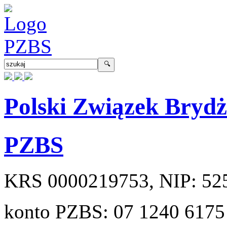
Polski Związek Bryd
PZBS
KRS
0000219753
, NIP:
52
konto PZBS:
07 1240 6175