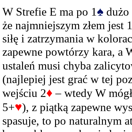
♠
W Strefie E ma po 1
dużo t
że najmniejszym złem jest 
siłę i zatrzymania w kolor
zapewne powtórzy kara, a 
ustaleń musi chyba zalicyt
(najlepiej jest grać w tej p
♦
wejściu 2
– wtedy W mógłb
♥
5+
), z piątką zapewne wy
spasuje, to po naturalnym a