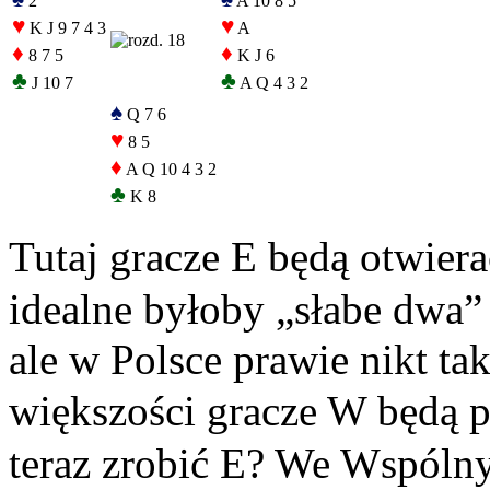
2
A 10 8 5
♥
♥
K J 9 7 4 3
A
♦
♦
8 7 5
K J 6
♣
♣
J 10 7
A Q 4 3 2
♠
Q 7 6
♥
8 5
♦
A Q 10 4 3 2
♣
K 8
Tutaj gracze E będą otwiera
idealne byłoby „słabe dwa”
ale w Polsce prawie nikt ta
większości gracze W będą p
teraz zrobić E? We Wspóln