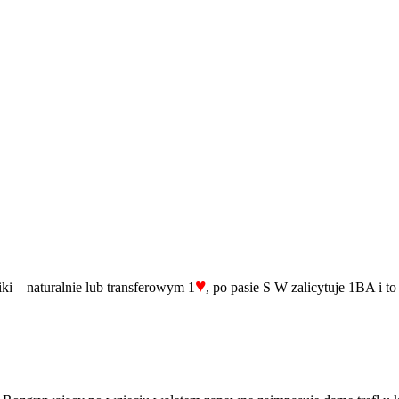
♥
piki – naturalnie lub transferowym 1
, po pasie S W zalicytuje 1BA i to