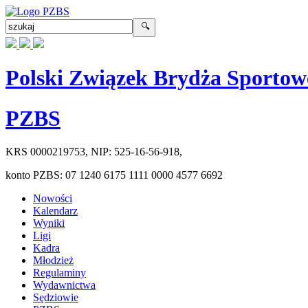
Polski Związek Brydża Sportow
PZBS
KRS
0000219753
, NIP:
525-16-56-918
,
konto PZBS:
07 1240 6175 1111 0000 4577 6692
Nowości
Kalendarz
Wyniki
Ligi
Kadra
Młodzież
Regulaminy
Wydawnictwa
Sędziowie