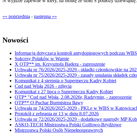
N wyjdzie zapewne w kiery, na blotkę ze stołu S podłoży dziewiątkę
«« poprzednia
-
następna »»
Nowości
Informacja dotycząca kontroli antydopingowych podczas WB
Sukcesy Polaków w Warnie
X OTP** im. Krzysztofa Bądera - zaproszenie
Uchwała nr 76/2026/2025-2029 - składki członkowskie na 202
Uchwała nr 75/2026/2025-2029 - zasady ustalania składek cz
Komunikat z 4 sierpnia o Supermeczu Kadry Kobiet
Cud nad Wisłą 2026 - zdjęcia
Komunikat z 27 lipca o Supermeczu Kadry Kobiet
OTP* "Cud nad Wisłą, 2.08.2026r, Radzymin, - zaproszenie
OTP** O Puchar Burmistrza Iławy
Uchwała nr 74/2026/2025-2029 - PKLe w WBS w Katowicac
Protokół z zebrania nr 13 w dniu 8.07.2026
Uchwała nr 72/2026/2025-2029 - dodatkowe nagrody MP Kobi
ASKO-TECH Mistrzostwa Polski Golfowo-Brydżowe
Mistrzostwa Polski Osób Niepełnosprawnych