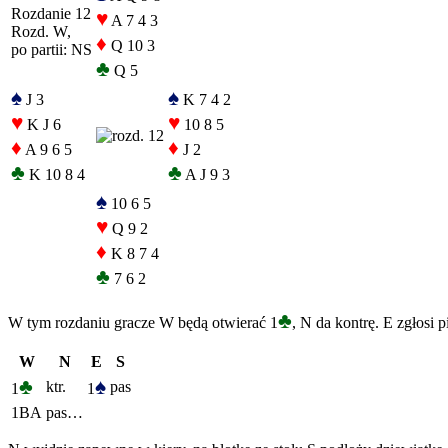
Rozdanie 12
♥
A 7 4 3
Rozd. W,
♦
Q 10 3
po partii: NS
♣
Q 5
♠
♠
J 3
K 7 4 2
♥
♥
K J 6
10 8 5
♦
♦
A 9 6 5
J 2
♣
♣
K 10 8 4
A J 9 3
♠
10 6 5
♥
Q 9 2
♦
K 8 7 4
♣
7 6 2
♣
W tym rozdaniu gracze W będą otwierać 1
, N da kontrę. E zgłosi 
W
N
E
S
♣
♠
ktr.
pas
1
1
1BA
pas…