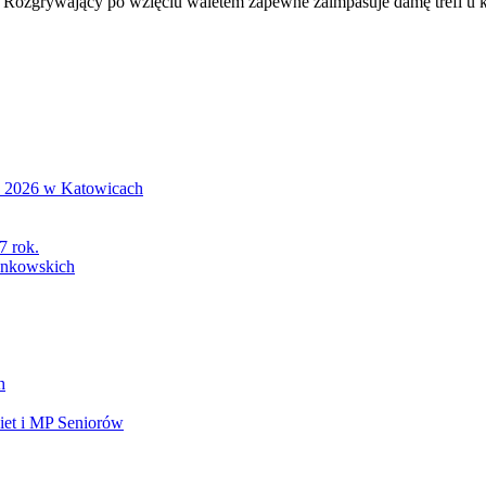
. Rozgrywający po wzięciu waletem zapewne zaimpasuje damę trefl u ko
S 2026 w Katowicach
7 rok.
łonkowskich
h
et i MP Seniorów