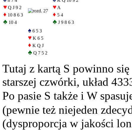
8 7 4
K Q 10 9 2
♥
♥
Q J 9 2
A
♦
♦
10 8 6 3
5 4
♣
♣
10 4
J 9 8 6 3
♠
6 5 3
♥
K 6 5
♦
K Q J
♣
Q 7 5 2
Tutaj z kartą S powinno się
starszej czwórki, układ 433
Po pasie S także i W spasuj
(pewnie też niejeden zdecyd
(dysproporcja w jakości lo