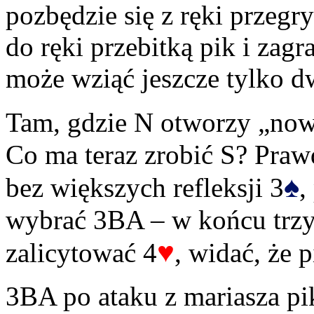
pozbędzie się z ręki przegr
do ręki przebitką pik i zag
może wziąć jeszcze tylko 
Tam, gdzie N otworzy „now
Co ma teraz zrobić S? Praw
♠
bez większych refleksji 3
,
wybrać 3BA – w końcu trzy
♥
zalicytować 4
, widać, że p
3BA po ataku z mariasza pik