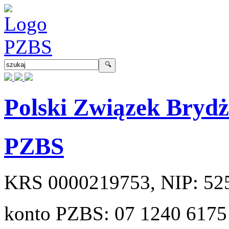
Polski Związek Bryd
PZBS
KRS
0000219753
, NIP:
52
konto PZBS:
07 1240 6175