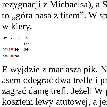
rezygnacji z Michaelsa), a S
to „góra pasa z fitem”. W s
w kiery.
W
N
E
S
pas
♥
♠
♠
pas
1
1
2
♥
pas
pas…
4
E wyjdzie z mariasza pik. 
asem odegrać dwa trefle i p
zagrać damę trefl. Jeżeli W 
kosztem lewy atutowej, a je