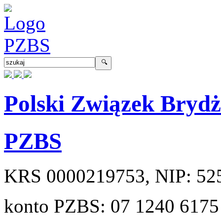
Polski Związek Bryd
PZBS
KRS
0000219753
, NIP:
52
konto PZBS:
07 1240 6175