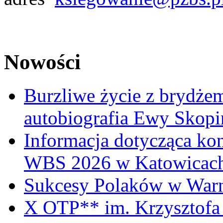
Nowości
Burzliwe życie z brydżem
autobiografia Ewy Skopi
Informacja dotycząca ko
WBS 2026 w Katowicac
Sukcesy Polaków w War
X OTP** im. Krzysztofa 