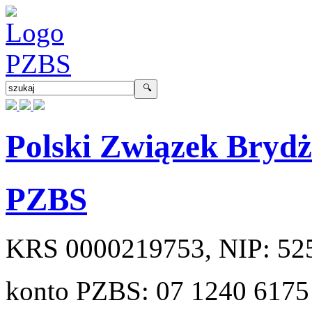
Polski Związek Bryd
PZBS
KRS
0000219753
, NIP:
52
konto PZBS:
07 1240 6175