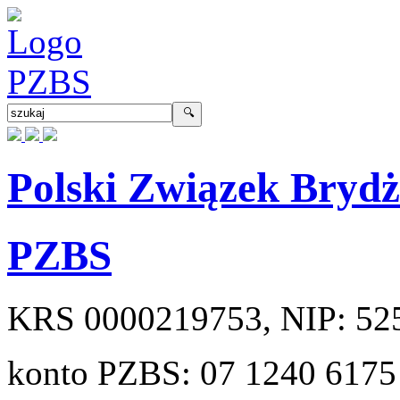
Polski Związek Bryd
PZBS
KRS
0000219753
, NIP:
52
konto PZBS:
07 1240 6175