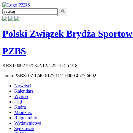
Polski Związek Brydża Sportow
PZBS
KRS
0000219753
, NIP:
525-16-56-918
,
konto PZBS:
07 1240 6175 1111 0000 4577 6692
Nowości
Kalendarz
Wyniki
Ligi
Kadra
Młodzież
Regulaminy
Wydawnictwa
Sędziowie