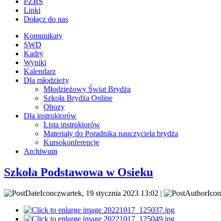
PZBS
Linki
Dołącz do nas
Komunikaty
SWD
Kadry
Wyniki
Kalendarz
Dla młodzieży
Młodzieżowy Świat Brydża
Szkoła Brydża Online
Obozy
Dla instruktorów
Lista instruktorów
Materiały do Poradnika nauczyciela brydża
Kursokonferencje
Archiwum
Szkoła Podstawowa w Osieku
czwartek, 19 stycznia 2023 13:02 |