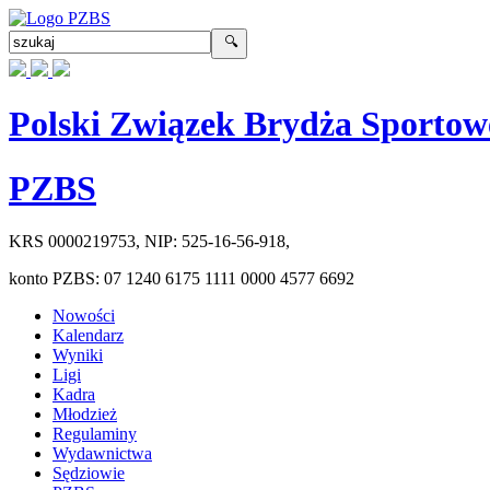
Polski Związek Brydża Sportow
PZBS
KRS
0000219753
, NIP:
525-16-56-918
,
konto PZBS:
07 1240 6175 1111 0000 4577 6692
Nowości
Kalendarz
Wyniki
Ligi
Kadra
Młodzież
Regulaminy
Wydawnictwa
Sędziowie