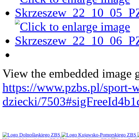
View the embedded image ga
https://www.pzbs.pl/sport-
dziecki/7503#sigFreeId4b