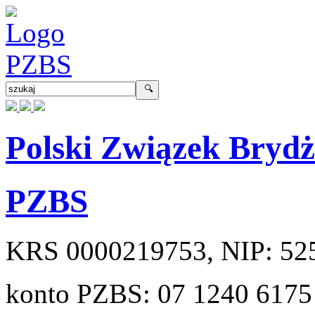
Polski Związek Bryd
PZBS
KRS
0000219753
, NIP:
52
konto PZBS:
07 1240 6175